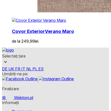
Covor Exterior
Verano Maro
de la
249,99
lei
Selectați țara
DE
UK
FR
IT
NL
PL
ES
Urmăriți-ne pe:
Finalizare
©
Webtom.pl
Informații