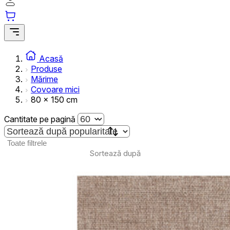
Cookie-urile statistice ajută deținătorii de site-uri să înțeleagă cum se compor
colectarea și raportarea informațiilor anonime.
Cookie-urile de marketing
Cookie-urile de marketing sunt utilizate pentru a urmări utilizatorii pe site
Acasă
reclame care sunt relevante și interesante pentru utilizatori și, astfel, mai v
Produse
terță parte.
Mărime
Covoare mici
Cookie-urile neclasificate
80 x 150 cm
Cookie-urile neclasificate sunt cookie-uri aflate în proces de clasificare, î
Cantitate pe pagină
Toate filtrele
Respinge
Sortează după
Salvează preferințele mel
Acceptă toate