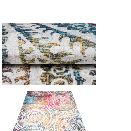
Statistică
Cookie-urile statistice ajută deț
informațiilor anonime.
Cookie-urile de mark
Cookie-urile de marketing sunt u
interesante pentru utilizatori și
Cookie-urile neclasifi
Cookie-urile neclasificate sunt 
Respinge