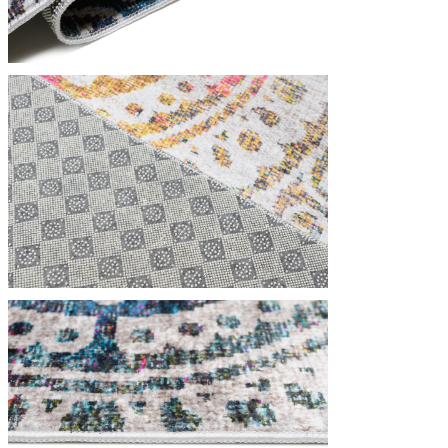
Folosim cookie-uri pentru a pers
Împărtășim informații despre mod
combina aceste informații cu alte
Necesare
Cookie-urile necesare sunt esenț
stochează date care permit iden
Preferințe
Cookie-urile legate de preferin
preferată sau regiunea în care se