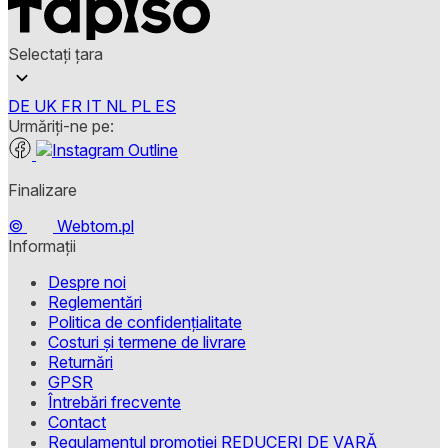
Acceptă toate
Selectați țara
DE
UK
FR
IT
NL
PL
ES
Urmăriți-ne pe:
Finalizare
©
Webtom.pl
Informații
Despre noi
Reglementări
Politica de confidențialitate
Costuri și termene de livrare
Returnări
GPSR
Întrebări frecvente
Contact
Regulamentul promoției REDUCERI DE VARĂ