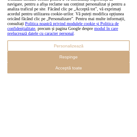
navigare, pentru a afișa reclame sau conținut personalizat și pentru a
Copyright © 2026 TAPISO
analiza traficul pe site. Făcând clic pe „Acceptă tot”, vă exprimați
acordul pentru utilizarea cookie-urilor. Vă puteți modifica opțiunea
Coș
oricând făcând clic pe „Personalizare”. Pentru mai multe informații,
consultați
Politica noastră privind modulele cookie și Politica de
confidențialitate
, precum și pagina Google despre
modul în care
prelucrează datele cu caracter personal
.
Sub-total
Personalizează
0,00
lei
Inclusiv transportul
Respinge
0,00
lei
Finalizare
Acceptă toate
Continuă cumpărăturile
Achiziții publice
Coșul este gol
Adrese
Detalii privind contul
Sub-total
Parolă pierdută
0,00
lei
Inclusiv transportul
0,00
lei
Arată coșul
Checkout