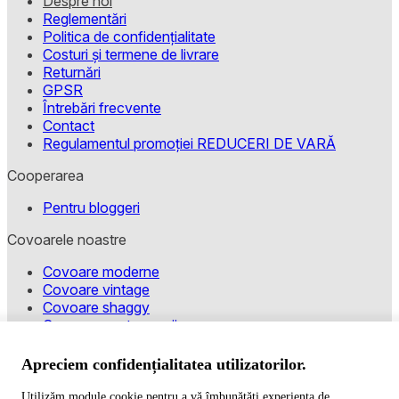
Despre noi
Reglementări
Politica de confidențialitate
Costuri și termene de livrare
Returnări
GPSR
Întrebări frecvente
Contact
Regulamentul promoției REDUCERI DE VARĂ
Cooperarea
Pentru bloggeri
Covoarele noastre
Covoare moderne
Covoare vintage
Covoare shaggy
Covoare pentru copii
Modalități de plată
Apreciem confidențialitatea utilizatorilor.
Utilizăm module cookie pentru a vă îmbunătăți experiența de