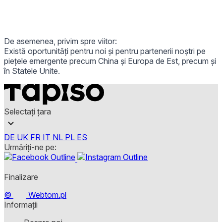
De asemenea, privim spre viitor:
Există oportunități pentru noi și pentru partenerii noștri pe
piețele emergente precum China și Europa de Est, precum și
în Statele Unite.
Selectați țara
DE
UK
FR
IT
NL
PL
ES
Urmăriți-ne pe:
Finalizare
©
Webtom.pl
Informații