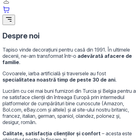
Statistică
Cookie-urile statistice ajută deținătorii de site-uri să înțeleagă cum se
comportă diferiți utilizatori pe site, prin colectarea și raportarea
informațiilor anonime.
Despre noi
Cookie-urile de marketing
Tapiso vinde decorațiuni pentru casă din 1991. În ultimele
decenii, ne-am transformat într-o
adevărată afacere de
Cookie-urile de marketing sunt utilizate pentru a urmări utilizatorii pe
familie
.
site-uri web. Scopul este de a afișa reclame care sunt relevante și
interesante pentru utilizatori și, astfel, mai valoroase pentru editori și
Covoarele, iarba artificială și traversele au fost
anunțători de terță parte.
specialitatea noastră timp de peste 30 de ani
.
Cookie-urile neclasificate
Lucrăm cu cei mai buni furnizori din Turcia și Belgia pentru a
ne satisface clienții din întreaga Europă prin intermediul
Cookie-urile neclasificate sunt cookie-uri aflate în proces de
platformelor de cumpărături bine cunoscute (Amazon,
clasificare, împreună cu furnizorii fiecărei cookie.
Bol.com, eBay.com și altele) și al site-ului nostru britanic,
francez, italian, german, spaniol, olandez, polonez și,
desigur, român.
Respinge
Calitate, satisfacția clienților și confort
– acesta este
Salvează preferințele mele
obiectivul nostru în fiecare zi.