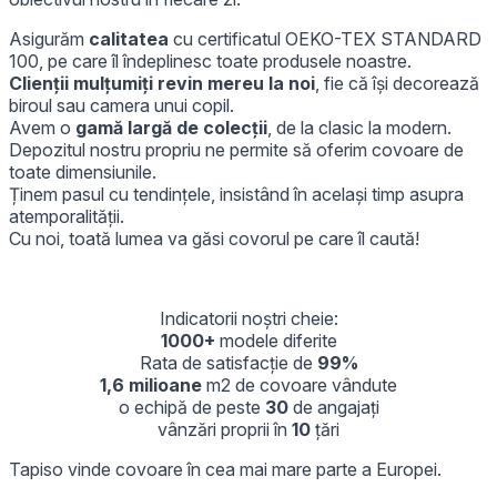
Acceptă toate
Asigurăm
calitatea
cu certificatul OEKO-TEX STANDARD
100, pe care îl îndeplinesc toate produsele noastre.
Clienții mulțumiți revin mereu la noi
, fie că își decorează
biroul sau camera unui copil.
Avem o
gamă largă de colecții
, de la clasic la modern.
Depozitul nostru propriu ne permite să oferim covoare de
toate dimensiunile.
Ținem pasul cu tendințele, insistând în același timp asupra
atemporalității.
Cu noi, toată lumea va găsi covorul pe care îl caută!
Indicatorii noștri cheie:
1000+
modele diferite
Rata de satisfacție de
99%
1,6 milioane
m2 de covoare vândute
o echipă de peste
30
de angajați
vânzări proprii în
10
țări
Tapiso vinde covoare în cea mai mare parte a Europei.