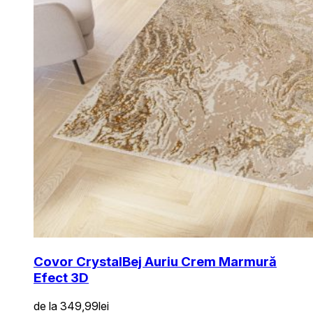
Covor Crystal
Bej Auriu Crem Marmură
Efect 3D
de la
349,99
lei