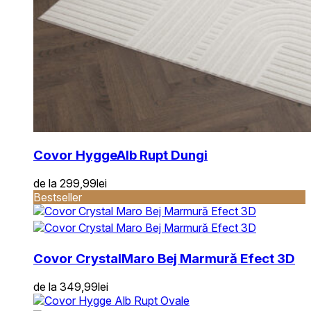
Covor Hygge
Alb Rupt Dungi
de la
299,99
lei
Bestseller
Covor Crystal
Maro Bej Marmură Efect 3D
de la
349,99
lei