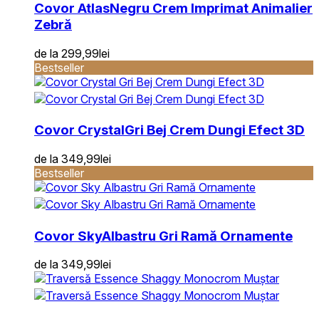
Covor Atlas
Negru Crem Imprimat Animalier
Zebră
de la
299,99
lei
Bestseller
Covor Crystal
Gri Bej Crem Dungi Efect 3D
de la
349,99
lei
Bestseller
Covor Sky
Albastru Gri Ramă Ornamente
de la
349,99
lei