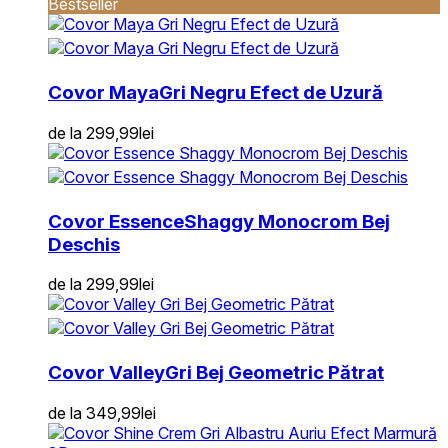
Bestseller
Covor Maya
Gri Negru Efect de Uzură
de la
299,99
lei
Covor Essence
Shaggy Monocrom Bej
Deschis
de la
299,99
lei
Covor Valley
Gri Bej Geometric Pătrat
de la
349,99
lei