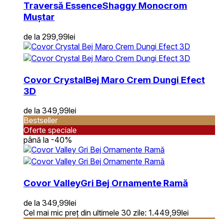
Traversă Essence
Shaggy Monocrom
Muștar
de la
299,99
lei
Covor Crystal
Bej Maro Crem Dungi Efect
3D
de la
349,99
lei
Bestseller
Oferte speciale
până la -40%
Covor Valley
Gri Bej Ornamente Ramă
de la
349,99
lei
Cel mai mic preț din ultimele 30 zile:
1.449,99
lei