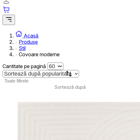
Cookie-urile statistice ajută deținătorii de site-uri să înțeleagă cum se compor
colectarea și raportarea informațiilor anonime.
Cookie-urile de marketing
Cookie-urile de marketing sunt utilizate pentru a urmări utilizatorii pe site
Acasă
reclame care sunt relevante și interesante pentru utilizatori și, astfel, mai v
Produse
terță parte.
Stil
Covoare moderne
Cookie-urile neclasificate
Cantitate pe pagină
Cookie-urile neclasificate sunt cookie-uri aflate în proces de clasificare, î
Toate filtrele
Sortează după
Respinge
Salvează preferințele mel
Acceptă toate