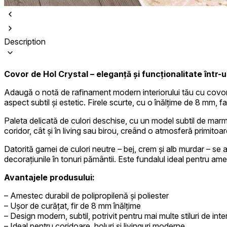
Description
Covor de Hol Crystal – eleganță și funcționalitate într-
Folosim cookie-uri pentru a pers
Adaugă o notă de rafinament modern interiorului tău cu covorul
Împărtășim informații despre mod
aspect subtil și estetic. Firele scurte, cu o înălțime de 8 mm, fa
combina aceste informații cu alte
Paleta delicată de culori deschise, cu un model subtil de marmu
coridor, cât și în living sau birou, creând o atmosferă primitoar
Necesare
Datorită gamei de culori neutre – bej, crem și alb murdar – se
Cookie-urile necesare sunt esenț
decorațiunile în tonuri pământii. Este fundalul ideal pentru a
stochează date care permit iden
Avantajele produsului:
Preferințe
– Amestec durabil de polipropilenă și poliester
– Ușor de curățat, fir de 8 mm înălțime
Cookie-urile legate de preferin
preferată sau regiunea în care se
– Design modern, subtil, potrivit pentru mai multe stiluri de inte
– Ideal pentru coridoare, holuri și livinguri moderne