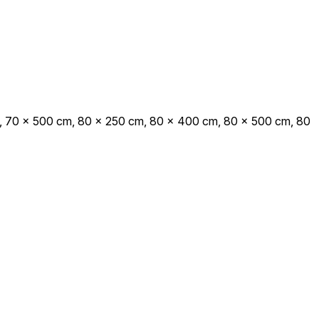
 colectarea și raportarea
ame care sunt relevante și
, 70 x 500 cm, 80 x 250 cm, 80 x 400 cm, 80 x 500 cm, 80
.
Acceptă toate