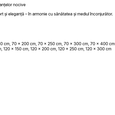
tanțelor nocive
t și eleganță – în armonie cu sănătatea și mediul înconjurător.
inătorii de site-uri să înțeleagă cum se comportă diferiți utilizatori pe site, prin
eting
tilizate pentru a urmări utilizatorii pe site-uri web. Scopul este de a afișa recl
50 cm, 70 x 200 cm, 70 x 250 cm, 70 x 300 cm, 70 x 400 cm
, astfel, mai valoroase pentru editori și anunțători de terță parte.
, 120 x 150 cm, 120 x 200 cm, 120 x 250 cm, 120 x 300 cm
cate
cookie-uri aflate în proces de clasificare, împreună cu furnizorii fiecărei cookie
Salvează preferințele mele