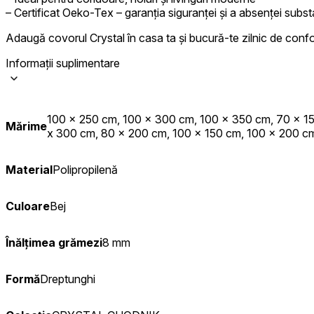
– Certificat Oeko-Tex – garanția siguranței și a absenței subs
Statistică
Adaugă covorul Crystal în casa ta și bucură-te zilnic de confor
Cookie-urile statistice ajută deț
informațiilor anonime.
Informații suplimentare
Cookie-urile de mark
Cookie-urile de marketing sunt u
100 x 250 cm, 100 x 300 cm, 100 x 350 cm, 70 x 1
interesante pentru utilizatori și
Mărime
x 300 cm, 80 x 200 cm, 100 x 150 cm, 100 x 200 cm
Cookie-urile neclasifi
Material
Polipropilenă
Cookie-urile neclasificate sunt 
Culoare
Bej
Respinge
Înălțimea grămezi
8 mm
Formă
Dreptunghi