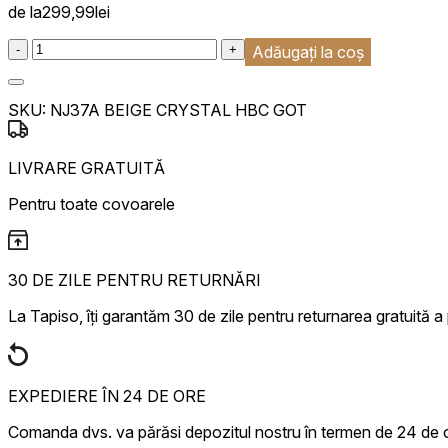
de la
299,99
lei
:product_name quantity
-
+
Adăugați la coș
SKU:
NJ37A BEIGE CRYSTAL HBC GOT
LIVRARE GRATUITĂ
Pentru toate covoarele
30 DE ZILE PENTRU RETURNĂRI
La Tapiso, îți garantăm 30 de zile pentru returnarea gratuită a
EXPEDIERE ÎN 24 DE ORE
Comanda dvs. va părăsi depozitul nostru în termen de 24 de 