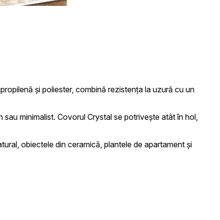
 traficul pe site-ul nostru.
propilenă și poliester, combină rezistența la uzură cu un
 de analiză. Partenerii pot
 sau minimalist. Covorul Crystal se potrivește atât în hol,
tural, obiectele din ceramică, plantele de apartament și
ele. Aceste cookie-uri nu
ite-ului, de exemplu, limba