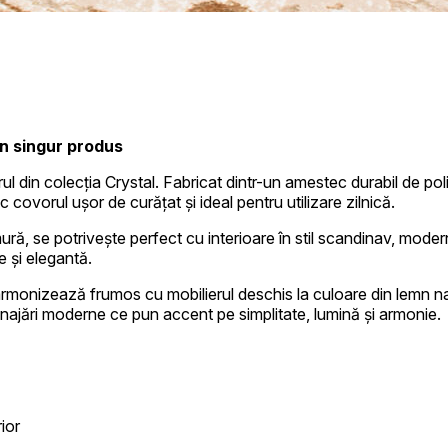
un singur produs
onaliza conținutul și reclamele, pentru a oferi funcții sociale și pentru a analiza
 din colecția Crystal. Fabricat dintr-un amestec durabil de poli
ul în care utilizezi site-ul nostru cu partenerii noștri sociali, de publicitate și
c covorul ușor de curățat și ideal pentru utilizare zilnică.
 date primite de la tine sau obținute în timpul utilizării serviciilor lor.
ră, se potrivește perfect cu interioare în stil scandinav, modern
e și elegantă.
 armonizează frumos cu mobilierul deschis la culoare din lemn na
iale pentru funcțiile de bază ale site-ului și site-ul nu va funcționa corect fără 
menajări moderne ce pun accent pe simplitate, lumină și armonie.
tificarea persoanei.
țe permit site-ului să rețină informații care schimbă aspectul sau funcționarea s
 află utilizatorul.
rior