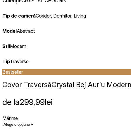
Colecție
CRYSTAL CHODNIK
Tip de cameră
Coridor, Dormitor, Living
Model
Abstract
Stil
Modern
Tip
Traverse
Bestseller
Covor Traversă
Crystal Bej Auriu Moder
de la
299,99
lei
Mărime