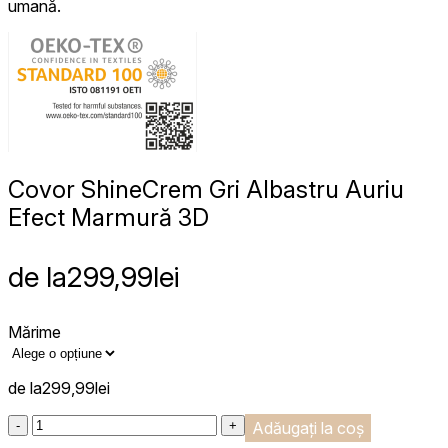
umană.
Covor Shine
Crem Gri Albastru Auriu
Efect Marmură 3D
de la
299,99
lei
Mărime
de la
299,99
lei
:product_name quantity
-
+
Adăugați la coș