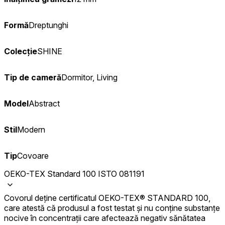
Formă
Dreptunghi
Colecție
SHINE
Tip de cameră
Dormitor, Living
Model
Abstract
Stil
Modern
Tip
Covoare
OEKO-TEX Standard 100 ISTO 081191
Covorul deține certificatul OEKO-TEX® STANDARD 100,
care atestă că produsul a fost testat și nu conține substanțe
nocive în concentrații care afectează negativ sănătatea