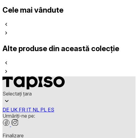
Cele mai vândute
Alte produse din această colecție
Selectați țara
DE
UK
FR
IT
NL
PL
ES
Urmăriți-ne pe:
Finalizare