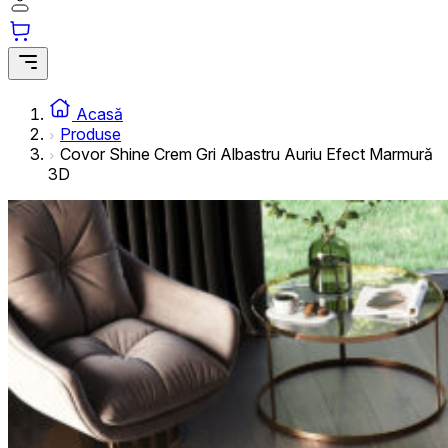
informațiilor anonime.
Cookie-urile de marketing
Cookie-urile de marketing sunt utilizate pentru a urmări uti
interesante pentru utilizatori și, astfel, mai valoroase pentru
Acasă
Produse
Covor Shine Crem Gri Albastru Auriu Efect Marmură
Cookie-urile neclasificate
3D
Cookie-urile neclasificate sunt cookie-uri aflate în proces 