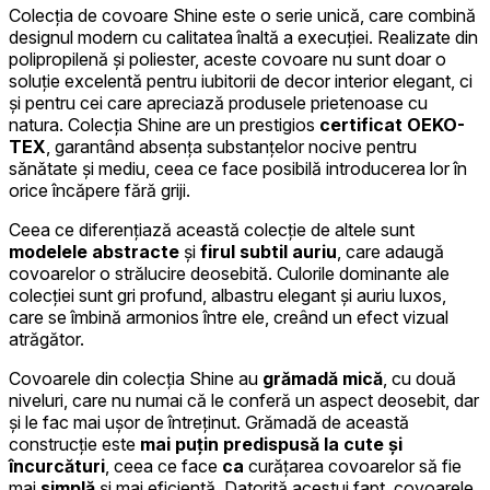
Colecția de covoare Shine este o serie unică, care combină
designul modern cu calitatea înaltă a execuției. Realizate din
polipropilenă și poliester, aceste covoare nu sunt doar o
soluție excelentă pentru iubitorii de decor interior elegant, ci
și pentru cei care apreciază produsele prietenoase cu
natura. Colecția Shine are un prestigios
certificat OEKO-
TEX
, garantând absența substanțelor nocive pentru
sănătate și mediu, ceea ce face posibilă introducerea lor în
orice încăpere fără griji.
Ceea ce diferențiază această colecție de altele sunt
modelele abstracte
și
firul subtil auriu
, care adaugă
covoarelor o strălucire deosebită. Culorile dominante ale
colecției sunt gri profund, albastru elegant și auriu luxos,
care se îmbină armonios între ele, creând un efect vizual
atrăgător.
Covoarele din colecția Shine au
grămadă mică
, cu două
niveluri, care nu numai că le conferă un aspect deosebit, dar
și le fac mai ușor de întreținut. Grămadă de această
construcție este
mai puțin predispusă la cute și
încurcături
, ceea ce face
ca
curățarea covoarelor să fie
mai
simplă
și mai eficientă. Datorită acestui fapt, covoarele