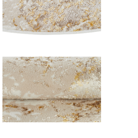
Statistică
Cookie-urile statistice ajută deț
informațiilor anonime.
Cookie-urile de mark
Cookie-urile de marketing sunt u
interesante pentru utilizatori și
Cookie-urile neclasifi
Cookie-urile neclasificate sunt 
Respinge