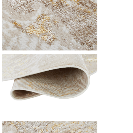
Folosim cookie-uri pentru a pers
Împărtășim informații despre mod
combina aceste informații cu alte
Necesare
Cookie-urile necesare sunt esenț
stochează date care permit iden
Preferințe
Cookie-urile legate de preferin
preferată sau regiunea în care se