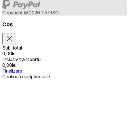
Copyright © 2026 TAPISO
Coș
Sub-total
0,00
lei
Inclusiv transportul
0,00
lei
Finalizare
Continuă cumpărăturile
Achiziții publice
Coșul este gol
Adrese
Detalii privind contul
Sub-total
Parolă pierdută
0,00
lei
Inclusiv transportul
0,00
lei