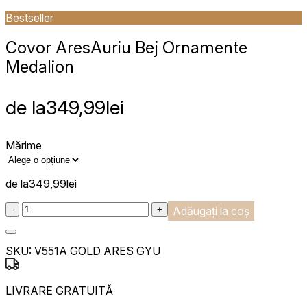
Bestseller
Covor Ares
Auriu Bej Ornamente
Medalion
de la
349,99
lei
Mărime
de la
349,99
lei
:product_name quantity
-
+
Adăugați la coș
SKU:
V551A GOLD ARES GYU
LIVRARE GRATUITĂ