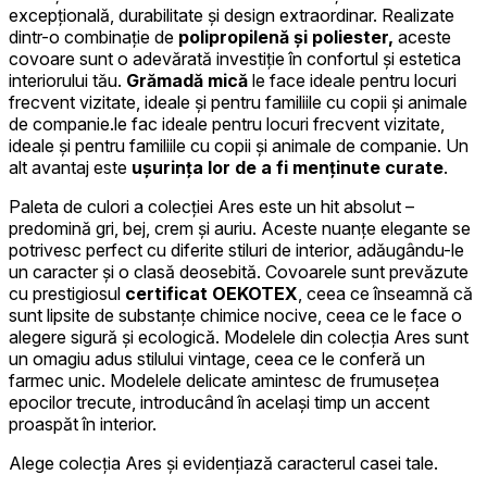
excepțională, durabilitate și design extraordinar. Realizate
dintr-o combinație de
polipropilenă și poliester,
aceste
covoare sunt o adevărată investiție în confortul și estetica
interiorului tău.
Grămadă mică
le face ideale pentru locuri
frecvent vizitate, ideale și pentru familiile cu copii și animale
de companie.le fac ideale pentru locuri frecvent vizitate,
ideale și pentru familiile cu copii și animale de companie. Un
alt avantaj este
ușurința lor de a fi menținute curate
.
Paleta de culori a colecției Ares este un hit absolut –
predomină gri, bej, crem și auriu. Aceste nuanțe elegante se
potrivesc perfect cu diferite stiluri de interior, adăugându-le
un caracter și o clasă deosebită. Covoarele sunt prevăzute
cu prestigiosul
certificat OEKOTEX
, ceea ce înseamnă că
sunt lipsite de substanțe chimice nocive, ceea ce le face o
alegere sigură și ecologică. Modelele din colecția Ares sunt
un omagiu adus stilului vintage, ceea ce le conferă un
farmec unic. Modelele delicate amintesc de frumusețea
epocilor trecute, introducând în același timp un accent
proaspăt în interior.
Alege colecția Ares și evidențiază caracterul casei tale.