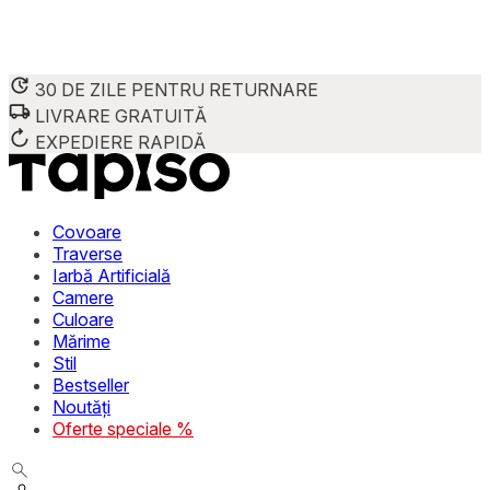
30 DE ZILE PENTRU RETURNARE
LIVRARE GRATUITĂ
Folosim cookie-uri pentru a personaliza conținutul și reclame
Împărtășim informații despre modul în care utilizezi site-ul 
EXPEDIERE RAPIDĂ
combina aceste informații cu alte date primite de la tine sau 
Necesare
Covoare
Traverse
Cookie-urile necesare sunt esențiale pentru funcțiile de bază
Iarbă Artificială
stochează date care permit identificarea persoanei.
Camere
Culoare
Preferințe
Mărime
Stil
Cookie-urile legate de preferințe permit site-ului să rețin
Bestseller
preferată sau regiunea în care se află utilizatorul.
Noutăți
Oferte speciale %
Statistică
Cookie-urile statistice ajută deținătorii de site-uri să înțel