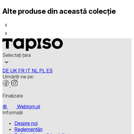
Alte produse din această colecție
Selectați țara
DE
UK
FR
IT
NL
PL
ES
Urmăriți-ne pe:
Finalizare
©
Webtom.pl
Informații
Despre noi
Reglementări