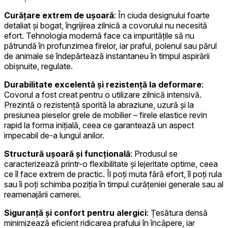
Curățare extrem de ușoară
: În ciuda designului foarte
detaliat și bogat, îngrijirea zilnică a covorului nu necesită
efort. Tehnologia modernă face ca impuritățile să nu
pătrundă în profunzimea firelor, iar praful, polenul sau părul
de animale se îndepărtează instantaneu în timpul aspirării
obișnuite, regulate.
Durabilitate excelentă și rezistență la deformare
:
Covorul a fost creat pentru o utilizare zilnică intensivă.
Prezintă o rezistență sporită la abraziune, uzură și la
presiunea pieselor grele de mobilier – firele elastice revin
rapid la forma inițială, ceea ce garantează un aspect
impecabil de-a lungul anilor.
Structură ușoară și funcțională
: Produsul se
caracterizează printr-o flexibilitate și lejeritate optime, ceea
ce îl face extrem de practic. Îl poți muta fără efort, îl poți rula
sau îi poți schimba poziția în timpul curățeniei generale sau al
reamenajării camerei.
Siguranță și confort pentru alergici
: Țesătura densă
minimizează eficient ridicarea prafului în încăpere, iar