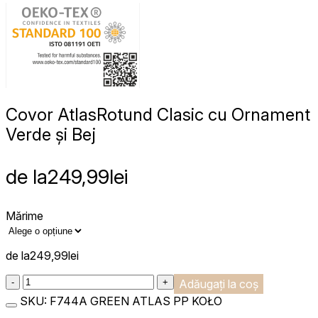
Covor Atlas
Rotund Clasic cu Ornament
Verde și Bej
de la
249,99
lei
Mărime
de la
249,99
lei
:product_name quantity
-
+
Adăugați la coș
SKU:
F744A GREEN ATLAS PP KOŁO