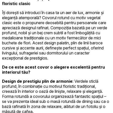
floristic clasic
Îți dorești să introduci în casa ta un aer de lux, armonie și
eleganță atemporală? Covorul rotund cu motiv vegetal
clasic este o propunere deosebită pentru persoanele care
apreciază designul rafinat. Compoziția bazată pe un verde
profund, nobil și un bej crem subtil a fost îmbogățită cu
medalioane tradiționale cu un motiv fermecător de mici
buchete de flori. Acest design palatin, plin de linii baroce
cursive și accente aurii, definește perfect spațiul, oferind
livingului, sufrageriei sau dormitorului un caracter
excepțional de prestigios.
De ce este acest covor o alegere excelentă pentru
interiorul tău?
Design de prestigiu plin de armonie
: Verdele sticlă
profund, în combinație cu motivul floristic tradițional,
creează în interior o oază de liniște, relaxare și eleganță.
Forma rotundă a covorului organizează fantastic spațiul –
se va prezenta ideal sub o masă rotundă de dining sau ca o
bază rafinată în zona de relaxare, alături de un fotoliu și o
măsuță de cafea.