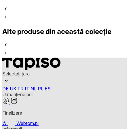
Alte produse din această colecție
Selectați țara
DE
UK
FR
IT
NL
PL
ES
Urmăriți-ne pe:
Finalizare
©
Webtom.pl