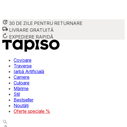
30 DE ZILE PENTRU RETURNARE
LIVRARE GRATUITĂ
Folosim cookie-uri pentru a personaliza conținutul și reclame
Împărtășim informații despre modul în care utilizezi site-ul 
EXPEDIERE RAPIDĂ
combina aceste informații cu alte date primite de la tine sau 
Necesare
Covoare
Traverse
Cookie-urile necesare sunt esențiale pentru funcțiile de bază
Iarbă Artificială
stochează date care permit identificarea persoanei.
Camere
Culoare
Preferințe
Mărime
Stil
Cookie-urile legate de preferințe permit site-ului să rețin
Bestseller
preferată sau regiunea în care se află utilizatorul.
Noutăți
Oferte speciale %
Statistică
Cookie-urile statistice ajută deținătorii de site-uri să înțel