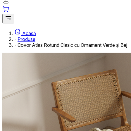
informațiilor anonime.
Cookie-urile de marketing
Cookie-urile de marketing sunt utilizate pentru a urmări uti
interesante pentru utilizatori și, astfel, mai valoroase pentru
Acasă
Produse
Covor Atlas Rotund Clasic cu Ornament Verde și Bej
Cookie-urile neclasificate
Cookie-urile neclasificate sunt cookie-uri aflate în proces 