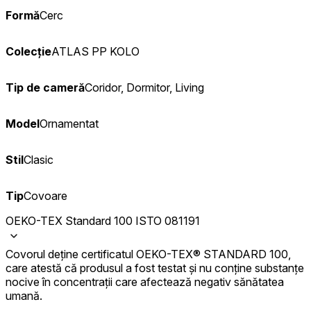
Formă
Cerc
Colecție
ATLAS PP KOLO
Tip de cameră
Coridor, Dormitor, Living
Model
Ornamentat
Stil
Clasic
Tip
Covoare
OEKO-TEX Standard 100 ISTO 081191
Covorul deține certificatul OEKO-TEX® STANDARD 100,
care atestă că produsul a fost testat și nu conține substanțe
nocive în concentrații care afectează negativ sănătatea
umană.