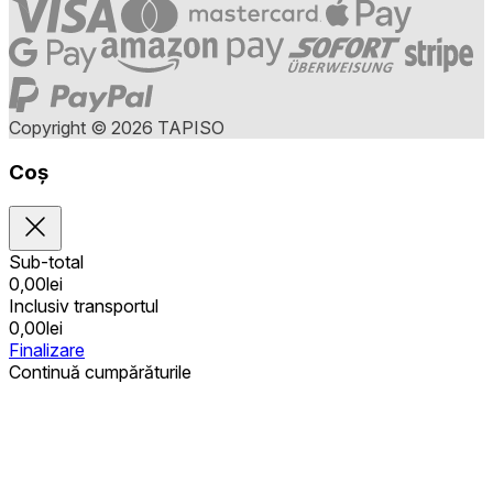
Copyright © 2026 TAPISO
Coș
Sub-total
0,00
lei
Inclusiv transportul
0,00
lei
Finalizare
Continuă cumpărăturile
Achiziții publice
Coșul este gol
Adrese
Detalii privind contul