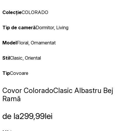
Colecție
COLORADO
Tip de cameră
Dormitor, Living
Model
Floral, Ornamentat
Stil
Clasic, Oriental
Tip
Covoare
Covor Colorado
Clasic Albastru Bej
Ramă
de la
299,99
lei