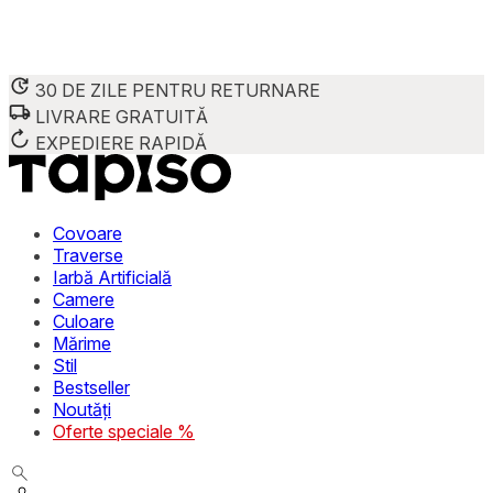
30 DE ZILE PENTRU RETURNARE
LIVRARE GRATUITĂ
Folosim cookie-uri pentru a personaliza conținutul și reclame
Împărtășim informații despre modul în care utilizezi site-ul 
EXPEDIERE RAPIDĂ
combina aceste informații cu alte date primite de la tine sau 
Necesare
Covoare
Traverse
Cookie-urile necesare sunt esențiale pentru funcțiile de bază
Iarbă Artificială
stochează date care permit identificarea persoanei.
Camere
Culoare
Preferințe
Mărime
Stil
Cookie-urile legate de preferințe permit site-ului să rețin
Bestseller
preferată sau regiunea în care se află utilizatorul.
Noutăți
Oferte speciale %
Statistică
Cookie-urile statistice ajută deținătorii de site-uri să înțel