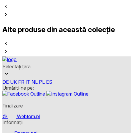
Alte produse din această colecție
Selectați țara
DE
UK
FR
IT
NL
PL
ES
Urmăriți-ne pe:
Finalizare
©
Webtom.pl
Informații