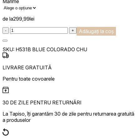
Mărime
de la
299,99
lei
:product_name quantity
-
+
Adăugați la coș
SKU:
H531B BLUE COLORADO CHU
LIVRARE GRATUITĂ
Pentru toate covoarele
30 DE ZILE PENTRU RETURNĂRI
La Tapiso, îți garantăm 30 de zile pentru returnarea gratuită
a produselor