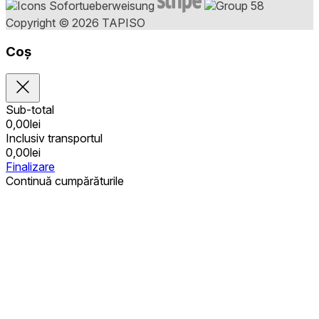
Copyright © 2026 TAPISO
Coș
Sub-total
0,00
lei
Inclusiv transportul
0,00
lei
Finalizare
Continuă cumpărăturile
Achiziții publice
Coșul este gol
Adrese
Detalii privind contul
Sub-total
Parolă pierdută
0,00
lei
Inclusiv transportul
0,00
lei