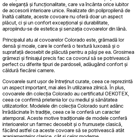
de eleganță și funcționalitate, care va încânta orice iubitor
de accesorii interioare unice. Realizate din polipropilenă de
înaltă calitate, aceste covoare nu oferă doar un aspect
plăcut, ci și un confort excepțional și durabilitate,
apropiindu-se de estetica și senzația covoarelor din lână.
Principalul atu al covoarelor Colorado este, grămadă lor
densă și moale, care le conferă o textură luxoasă și o
suprafață deosebit de plăcută pentru a păși pe ea. Grosimea
grămezi și finisajul precis fac ca covorul să se potrivească
perfect cu diferite tipuri de pardoseli, adăugând confort și
căldură fiecărei camere.
Covoarele sunt ușor de întreținut curate, ceea ce reprezintă
un aspect important, mai ales în utilizarea zilnică. În plus,
covoarele din colecția Colorado au certificatul OEKOTEX,
ceea ce confirmă prietenia lor cu mediul și sănătatea
utilizatorilor. Modelele din colecția Colorado sunt adânc
înrădăcinate în tradiție, ceea ce le conferă un caracter
atemporal. Aceste motive tradiționale de modele conferă
interioarelor un farmec deosebit și o frumusețe clasică,
făcând astfel ca aceste covoare să se potrivească atât
aranjamentelor clasice, cât și celor moderne.