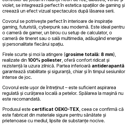
violet, se integrează perfect în estetica spațiilor de gaming și
creează un efect vizual spectaculos după lăsarea serii.
Covorul se potrivește perfect în interioare de inspirație
gaming, futuristă, cyberpunk sau modernă. Este ideal pentru
o cameră de gamer, un birou cu setup de calculator, o
cameră de tineret sau o sală multimedia, adăugând energie
și personalitate fiecărui spațiu.
Firele scurte și moi la atingere (
grosime totală: 8 mm
),
realizate din
100% poliester
, oferă confort ridicat și
rezistență la uzura zilnică. Partea inferioară
antiderapantă
garantează stabilitate și siguranță, chiar și în timpul sesiunilor
intense de joc.
Covorul este ușor de întreținut – este suficient aspirarea
regulată și curățarea locală a petelor. Spălarea la mașină nu
este recomandată.
Produsul este
certificat OEKO-TEX
, ceea ce confirmă că
este fabricat din materiale sigure pentru sănătate și
prietenoase cu mediul, lipsite de substanțe nocive.