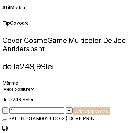
Stil
Modern
Tip
Covoare
Covor Cosmo
Game Multicolor De Joc
Antiderapant
de la
249,99
lei
Mărime
de la
249,99
lei
:product_name quantity
-
+
Adăugați la coș
SKU:
HJ-GAM002 ( DO-2 ) DOVE PRINT