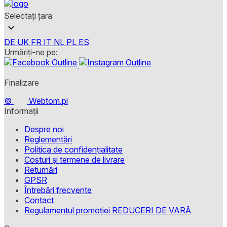
Selectați țara
DE
UK
FR
IT
NL
PL
ES
Urmăriți-ne pe:
Finalizare
©
Webtom.pl
Informații
Despre noi
Reglementări
Politica de confidențialitate
Costuri și termene de livrare
Returnări
GPSR
Întrebări frecvente
Contact
Regulamentul promoției REDUCERI DE VARĂ