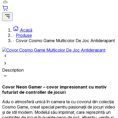
Statistică
Cookie-urile statistice ajută deținătorii de site-uri să înțeleagă cum se comp
utilizatori pe site, prin colectarea și raportarea informațiilor anonime.
Acasă
Cookie-urile de marketing
Produse
Covor Cosmo Game Multicolor De Joc Antiderapant
Cookie-urile de marketing sunt utilizate pentru a urmări utilizatorii pe sit
este de a afișa reclame care sunt relevante și interesante pentru utilizatori și
valoroase pentru editori și anunțători de terță parte.
Cookie-urile neclasificate
Description
Cookie-urile neclasificate sunt cookie-uri aflate în proces de clasificare, î
furnizorii fiecărei cookie.
Covor Neon Gamer – covor impresionant cu motiv
Respinge
futurist de controller de jocuri
Salvează preferințele mele
Adu o atmosferă unică în camera ta cu covorul din colecția
Cosmo Game, creat special pentru pasionații de jocuri video
Acceptă toate
și de stil modern. Modelul său imprimat, care reprezintă un
controller de jocuri în nuanțe neon de roz, albastru, verde și