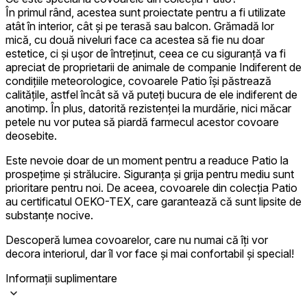
În primul rând, acestea sunt proiectate pentru a fi utilizate
Acceptă toate
atât în interior, cât și pe terasă sau balcon. Grămadă lor
mică, cu două niveluri face ca acestea să fie nu doar
estetice, ci și ușor de întreținut, ceea ce cu siguranță va fi
apreciat de proprietarii de animale de companie Indiferent de
condițiile meteorologice, covoarele Patio își păstrează
calitățile, astfel încât să vă puteți bucura de ele indiferent de
anotimp. În plus, datorită rezistenței la murdărie, nici măcar
petele nu vor putea să piardă farmecul acestor covoare
deosebite.
Este nevoie doar de un moment pentru a readuce Patio la
prospețime și strălucire. Siguranța și grija pentru mediu sunt
prioritare pentru noi. De aceea, covoarele din colecția Patio
au certificatul OEKO-TEX, care garantează că sunt lipsite de
substanțe nocive.
Descoperă lumea covoarelor, care nu numai că îți vor
decora interiorul, dar îl vor face și mai confortabil și special!
Informații suplimentare