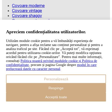
Covoare moderne
Covoare vintage
Covoare shaggy
Covoare pentru copii
Modalități de plată
Apreciem confidențialitatea utilizatorilor.
Utilizăm module cookie pentru a vă îmbunătăți experiența de
navigare, pentru a afișa reclame sau conținut personalizat și pentru a
Copyright © 2026 TAPISO
analiza traficul pe site. Făcând clic pe „Acceptă tot”, vă exprimați
acordul pentru utilizarea cookie-urilor. Vă puteți modifica opțiunea
Coș
oricând făcând clic pe „Personalizare”. Pentru mai multe informații,
consultați
Politica noastră privind modulele cookie și Politica de
confidențialitate
, precum și pagina Google despre
modul în care
prelucrează datele cu caracter personal
.
Sub-total
Personalizează
0,00
lei
Inclusiv transportul
Respinge
0,00
lei
Finalizare
Acceptă toate
Continuă cumpărăturile