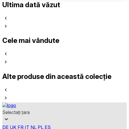
Ultima dată văzut
Cele mai vândute
Alte produse din această colecție
Selectați țara
DE
UK
FR
IT
NL
PL
ES