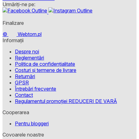
Urmăriți-ne pe:
Finalizare
©
Webtom.pl
Informații
Despre noi
Reglementări
Politica de confidențialitate
Costuri și termene de livrare
Returnări
GPSR
Întrebări frecvente
Contact
Regulamentul promoției REDUCERI DE VARĂ
Cooperarea
Pentru bloggeri
Covoarele noastre