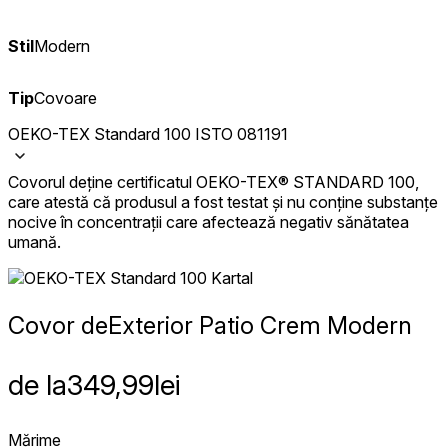
Stil
Modern
Tip
Covoare
OEKO-TEX Standard 100 ISTO 081191
Covorul deține certificatul OEKO-TEX® STANDARD 100,
care atestă că produsul a fost testat și nu conține substanțe
nocive în concentrații care afectează negativ sănătatea
umană.
Covor de
Exterior Patio Crem Modern
de la
349,99
lei
Mărime