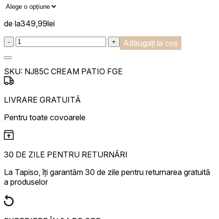
de la
349,99
lei
:product_name quantity
-
+
Adăugați la coș
SKU:
NJ85C CREAM PATIO FGE
LIVRARE GRATUITĂ
Pentru toate covoarele
30 DE ZILE PENTRU RETURNĂRI
La Tapiso, îți garantăm 30 de zile pentru returnarea gratuită
a produselor