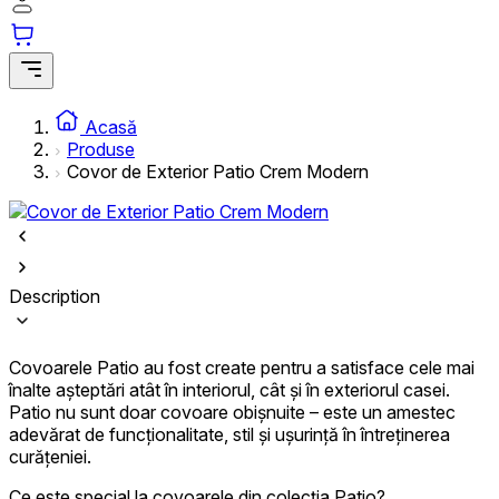
Statistică
Cookie-urile statistice ajută deținătorii de site-uri să înțeleagă cum se
comportă diferiți utilizatori pe site, prin colectarea și raportarea
informațiilor anonime.
Acasă
Produse
Cookie-urile de marketing
Covor de Exterior Patio Crem Modern
Cookie-urile de marketing sunt utilizate pentru a urmări utilizatorii pe
site-uri web. Scopul este de a afișa reclame care sunt relevante și
interesante pentru utilizatori și, astfel, mai valoroase pentru editori și
anunțători de terță parte.
Description
Cookie-urile neclasificate
Cookie-urile neclasificate sunt cookie-uri aflate în proces de
Covoarele Patio au fost create pentru a satisface cele mai
clasificare, împreună cu furnizorii fiecărei cookie.
înalte așteptări atât în interiorul, cât și în exteriorul casei.
Patio nu sunt doar covoare obișnuite – este un amestec
adevărat de funcționalitate, stil și ușurință în întreținerea
Respinge
curățeniei.
Salvează preferințele mele
Ce este special la covoarele din colecția Patio?