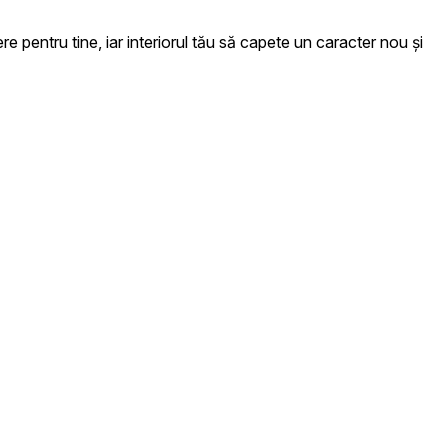
e pentru tine, iar interiorul tău să capete un caracter nou și
 colectarea și raportarea
ame care sunt relevante și
.
Acceptă toate