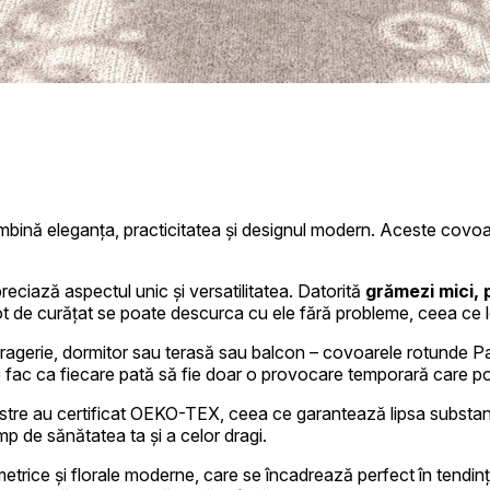
onaliza conținutul și reclamele, pentru a oferi funcții sociale și pentru a analiza
ul în care utilizezi site-ul nostru cu partenerii noștri sociali, de publicitate și
 date primite de la tine sau obținute în timpul utilizării serviciilor lor.
nă eleganța, practicitatea și designul modern. Aceste covoare un
eciază aspectul unic și versatilitatea. Datorită
grămezi mici, 
bot de curățat se poate descurca cu ele fără probleme, ceea ce 
iale pentru funcțiile de bază ale site-ului și site-ul nu va funcționa corect fără 
ufragerie, dormitor sau terasă sau balcon – covoarele rotunde Pati
tificarea persoanei.
re fac ca fiecare pată să fie doar o provocare temporară care po
tre au certificat OEKO-TEX, ceea ce garantează lipsa substanțe
mp de sănătatea ta și a celor dragi.
țe permit site-ului să rețină informații care schimbă aspectul sau funcționarea s
 află utilizatorul.
rice și florale moderne, care se încadrează perfect în tendinț