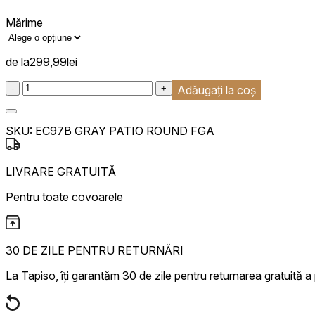
Mărime
de la
299,99
lei
:product_name quantity
-
+
Adăugați la coș
SKU:
EC97B GRAY PATIO ROUND FGA
LIVRARE GRATUITĂ
Pentru toate covoarele
30 DE ZILE PENTRU RETURNĂRI
La Tapiso, îți garantăm 30 de zile pentru returnarea gratuită a