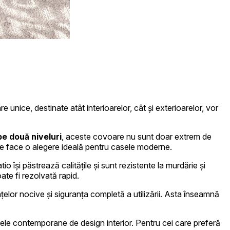
 traficul pe site-ul nostru.
 de analiză. Partenerii pot
ice, destinate atât interioarelor, cât și exterioarelor, vor
pe două niveluri
, aceste covoare nu sunt doar extrem de
le face o alegere ideală pentru casele moderne.
ele. Aceste cookie-uri nu
o își păstrează calitățile și sunt rezistente la murdărie și
ate fi rezolvată rapid.
lor nocive și siguranța completă a utilizării. Asta înseamnă
ite-ului, de exemplu, limba
ele contemporane de design interior. Pentru cei care preferă