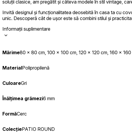
soluții clasice, am pregătit și câteva modele în stil vintage, c
Statistică
Invită designul și funcționalitatea deosebită în casa ta cu covo
Cookie-urile statistice ajută deț
unic. Descoperă cât de ușor este să combini stilul și practicita
informațiilor anonime.
Informații suplimentare
Cookie-urile de mark
Cookie-urile de marketing sunt u
Mărime
80 x 80 cm, 100 x 100 cm, 120 x 120 cm, 160 x 16
interesante pentru utilizatori și
Cookie-urile neclasifi
Material
Polipropilenă
Cookie-urile neclasificate sunt 
Culoare
Gri
Respinge
Înălțimea grămezi
6 mm
Formă
Cerc
Colecție
PATIO ROUND