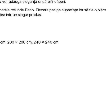
are vor adăuga eleganță oricărei încăperi.
arele rotunde Patio. Fiecare pas pe suprafața lor să fie o plăcer
inătorii de site-uri să înțeleagă cum se comportă diferiți utilizatori pe site, prin
tea într-un singur produs.
eting
tilizate pentru a urmări utilizatorii pe site-uri web. Scopul este de a afișa recl
0 cm, 200 x 200 cm, 240 x 240 cm
, astfel, mai valoroase pentru editori și anunțători de terță parte.
cate
cookie-uri aflate în proces de clasificare, împreună cu furnizorii fiecărei cookie
Salvează preferințele mele