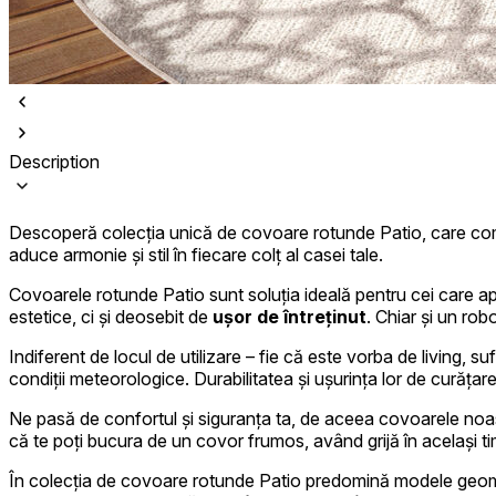
Description
Folosim cookie-uri pentru a pers
Împărtășim informații despre mod
combina aceste informații cu alte
Descoperă colecția unică de covoare rotunde Patio, care combi
aduce armonie și stil în fiecare colț al casei tale.
Covoarele rotunde Patio sunt soluția ideală pentru cei care apr
Necesare
estetice, ci și deosebit de
ușor de întreținut
. Chiar și un ro
Cookie-urile necesare sunt esenț
Indiferent de locul de utilizare – fie că este vorba de living, s
stochează date care permit iden
condiții meteorologice. Durabilitatea și ușurința lor de curăța
Preferințe
Ne pasă de confortul și siguranța ta, de aceea covoarele noas
că te poți bucura de un covor frumos, având grijă în același ti
Cookie-urile legate de preferin
preferată sau regiunea în care se
În colecția de covoare rotunde Patio predomină modele geomet