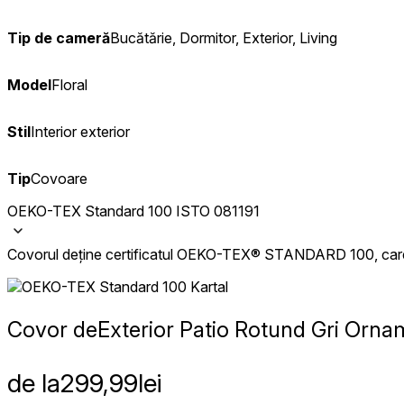
Tip de cameră
Bucătărie, Dormitor, Exterior, Living
Model
Floral
Stil
Interior exterior
Tip
Covoare
OEKO-TEX Standard 100 ISTO 081191
Covorul deține certificatul OEKO-TEX® STANDARD 100, care at
Covor de
Exterior Patio Rotund Gri Orn
de la
299,99
lei