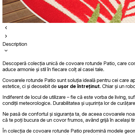
Description
Folosim cookie-uri pentru a pers
Împărtășim informații despre mod
combina aceste informații cu alte
Descoperă colecția unică de covoare rotunde Patio, care combi
aduce armonie și stil în fiecare colț al casei tale.
Covoarele rotunde Patio sunt soluția ideală pentru cei care apr
Necesare
estetice, ci și deosebit de
ușor de întreținut
. Chiar și un ro
Cookie-urile necesare sunt esenț
Indiferent de locul de utilizare – fie că este vorba de living, s
stochează date care permit iden
condiții meteorologice. Durabilitatea și ușurința lor de curăța
Preferințe
Ne pasă de confortul și siguranța ta, de aceea covoarele noas
că te poți bucura de un covor frumos, având grijă în același ti
Cookie-urile legate de preferin
preferată sau regiunea în care se
În colecția de covoare rotunde Patio predomină modele geomet