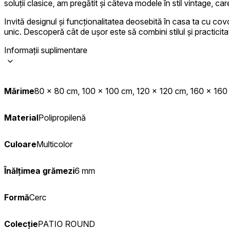
soluții clasice, am pregătit și câteva modele în stil vintage, c
Statistică
Invită designul și funcționalitatea deosebită în casa ta cu covo
Cookie-urile statistice ajută deț
unic. Descoperă cât de ușor este să combini stilul și practicita
informațiilor anonime.
Informații suplimentare
Cookie-urile de mark
Cookie-urile de marketing sunt u
Mărime
80 x 80 cm, 100 x 100 cm, 120 x 120 cm, 160 x 16
interesante pentru utilizatori și
Cookie-urile neclasifi
Material
Polipropilenă
Cookie-urile neclasificate sunt 
Culoare
Multicolor
Respinge
Înălțimea grămezi
6 mm
Formă
Cerc
Colecție
PATIO ROUND