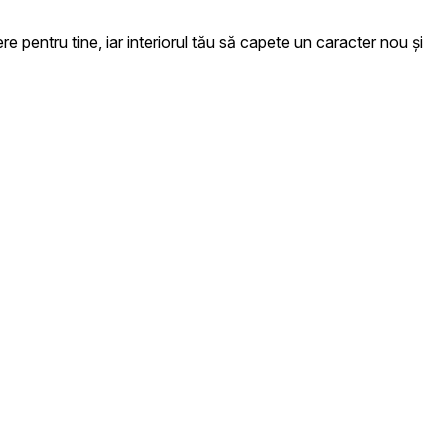
e pentru tine, iar interiorul tău să capete un caracter nou și
 colectarea și raportarea
ame care sunt relevante și
.
Acceptă toate