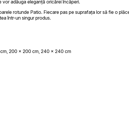
are vor adăuga eleganță oricărei încăperi.
arele rotunde Patio. Fiecare pas pe suprafața lor să fie o plăcer
inătorii de site-uri să înțeleagă cum se comportă diferiți utilizatori pe site, prin
tea într-un singur produs.
eting
tilizate pentru a urmări utilizatorii pe site-uri web. Scopul este de a afișa recl
0 cm, 200 x 200 cm, 240 x 240 cm
, astfel, mai valoroase pentru editori și anunțători de terță parte.
cate
cookie-uri aflate în proces de clasificare, împreună cu furnizorii fiecărei cookie
Salvează preferințele mele