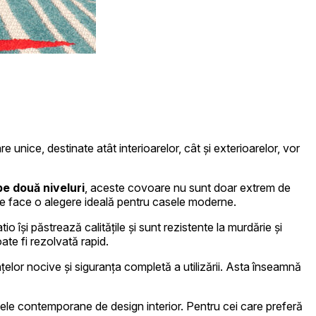
 traficul pe site-ul nostru.
 de analiză. Partenerii pot
ice, destinate atât interioarelor, cât și exterioarelor, vor
pe două niveluri
, aceste covoare nu sunt doar extrem de
le face o alegere ideală pentru casele moderne.
ele. Aceste cookie-uri nu
o își păstrează calitățile și sunt rezistente la murdărie și
ate fi rezolvată rapid.
lor nocive și siguranța completă a utilizării. Asta înseamnă
ite-ului, de exemplu, limba
ele contemporane de design interior. Pentru cei care preferă