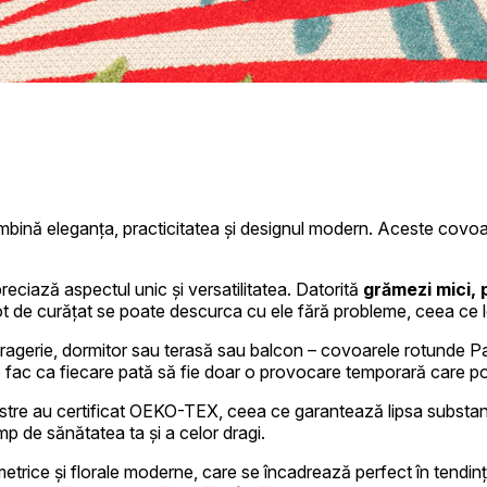
onaliza conținutul și reclamele, pentru a oferi funcții sociale și pentru a analiza
ul în care utilizezi site-ul nostru cu partenerii noștri sociali, de publicitate și
 date primite de la tine sau obținute în timpul utilizării serviciilor lor.
nă eleganța, practicitatea și designul modern. Aceste covoare un
eciază aspectul unic și versatilitatea. Datorită
grămezi mici, 
bot de curățat se poate descurca cu ele fără probleme, ceea ce 
iale pentru funcțiile de bază ale site-ului și site-ul nu va funcționa corect fără 
ufragerie, dormitor sau terasă sau balcon – covoarele rotunde Pati
tificarea persoanei.
re fac ca fiecare pată să fie doar o provocare temporară care po
tre au certificat OEKO-TEX, ceea ce garantează lipsa substanțe
mp de sănătatea ta și a celor dragi.
țe permit site-ului să rețină informații care schimbă aspectul sau funcționarea s
 află utilizatorul.
rice și florale moderne, care se încadrează perfect în tendinț