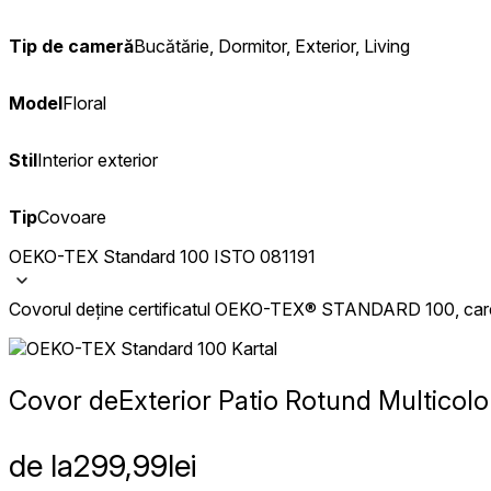
Tip de cameră
Bucătărie, Dormitor, Exterior, Living
Model
Floral
Stil
Interior exterior
Tip
Covoare
OEKO-TEX Standard 100 ISTO 081191
Covorul deține certificatul OEKO-TEX® STANDARD 100, care at
Covor de
Exterior Patio Rotund Multicol
de la
299,99
lei