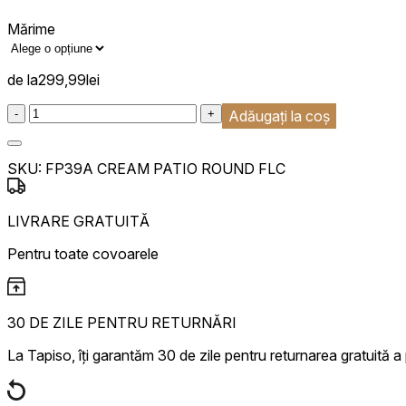
Mărime
de la
299,99
lei
:product_name quantity
-
+
Adăugați la coș
SKU:
FP39A CREAM PATIO ROUND FLC
LIVRARE GRATUITĂ
Pentru toate covoarele
30 DE ZILE PENTRU RETURNĂRI
La Tapiso, îți garantăm 30 de zile pentru returnarea gratuită a