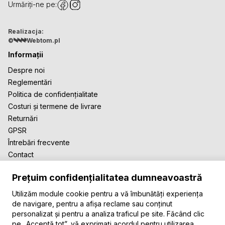
Urmăriți-ne pe:
Realizacja:
©
Webtom.pl
Informații
Despre noi
Reglementări
Politica de confidențialitate
Costuri și termene de livrare
Returnări
GPSR
Întrebări frecvente
Contact
Cooperarea
Prețuim confidențialitatea dumneavoastră
Pentru bloggeri
Covoarele noastre
Utilizăm module cookie pentru a vă îmbunătăți experiența
de navigare, pentru a afișa reclame sau conținut
Covoare moderne
personalizat și pentru a analiza traficul pe site. Făcând clic
Covoare vintage
pe „Acceptă tot”, vă exprimați acordul pentru utilizarea