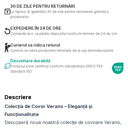
30 DE ZILE PENTRU RETURNĂRI
La Tapiso, îți garantăm 30 de zile pentru returnarea gratuită a
produselor
EXPEDIERE ÎN 24 DE ORE
Comanda dvs. va părăsi depozitul nostru în termen de 24 de ore
Curierul va ridica returul
Curierul va ridica produsele returnate de la ușa dumneavoastră
Dezvoltare durabilă
Produsul este certificat conform standardului OEKO-TEX
Standard 100
Descriere
Colecția de Covor Verano – Eleganță și
Funcționalitate
Descoperă noua noastră colecție de covoare Verano,