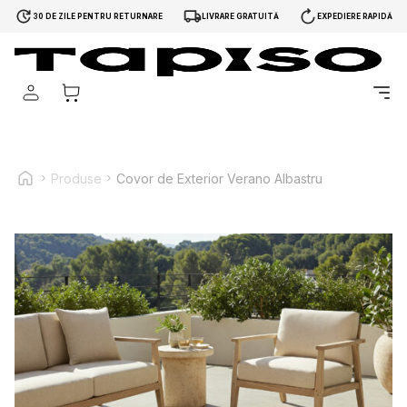
30 DE ZILE PENTRU RETURNARE
LIVRARE GRATUITĂ
EXPEDIERE RAPIDĂ
Folosim cookie-uri pentru a personaliza conținutul și
reclamele, pentru a oferi funcții sociale și pentru a analiza
traficul pe site-ul nostru. Împărtășim informații despre modul
în care utilizezi site-ul nostru cu partenerii noștri sociali, de
publicitate și de analiză. Partenerii pot combina aceste
Produse
Covor de Exterior Verano Albastru
informații cu alte date primite de la tine sau obținute în timpul
utilizării serviciilor lor.
Necesare
Cookie-urile necesare sunt esențiale pentru funcțiile de
bază ale site-ului și site-ul nu va funcționa corect fără ele.
Aceste cookie-uri nu stochează date care permit
identificarea persoanei.
Preferințe