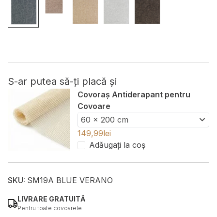
Cookie-urile neclasificate sunt cookie-uri aflate în proces
de clasificare, împreună cu furnizorii fiecărei cookie.
Respinge
Salvează preferințele mele
S-ar putea să-ți placă și
Acceptă toate
Covoraș Antiderapant pentru
Covoare
60 x 200 cm
149,99
lei
Adăugați la coș
SKU:
SM19A BLUE VERANO
LIVRARE GRATUITĂ
Pentru toate covoarele