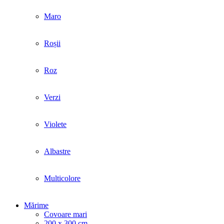
Maro
Roșii
Roz
Verzi
Violete
Albastre
Multicolore
Mărime
Covoare mari
200 x 300 cm