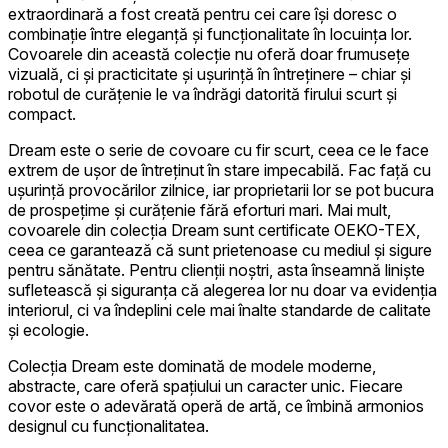
extraordinară a fost creată pentru cei care își doresc o
combinație între eleganță și funcționalitate în locuința lor.
Covoarele din această colecție nu oferă doar frumusețe
vizuală, ci și practicitate și ușurință în întreținere – chiar și
robotul de curățenie le va îndrăgi datorită firului scurt și
compact.
Dream este o serie de covoare cu fir scurt, ceea ce le face
extrem de ușor de întreținut în stare impecabilă. Fac față cu
ușurință provocărilor zilnice, iar proprietarii lor se pot bucura
de prospețime și curățenie fără eforturi mari. Mai mult,
covoarele din colecția Dream sunt certificate OEKO-TEX,
ceea ce garantează că sunt prietenoase cu mediul și sigure
pentru sănătate. Pentru clienții noștri, asta înseamnă liniște
sufletească și siguranța că alegerea lor nu doar va evidenția
interiorul, ci va îndeplini cele mai înalte standarde de calitate
și ecologie.
Colecția Dream este dominată de modele moderne,
abstracte, care oferă spațiului un caracter unic. Fiecare
covor este o adevărată operă de artă, ce îmbină armonios
designul cu funcționalitatea.