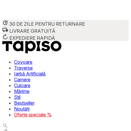
30 DE ZILE PENTRU RETURNARE
LIVRARE GRATUITĂ
Folosim cookie-uri pentru a personaliza conținutul și reclame
Împărtășim informații despre modul în care utilizezi site-ul 
EXPEDIERE RAPIDĂ
combina aceste informații cu alte date primite de la tine sau 
Necesare
Covoare
Traverse
Cookie-urile necesare sunt esențiale pentru funcțiile de bază
Iarbă Artificială
stochează date care permit identificarea persoanei.
Camere
Culoare
Preferințe
Mărime
Stil
Cookie-urile legate de preferințe permit site-ului să rețin
Bestseller
preferată sau regiunea în care se află utilizatorul.
Noutăți
Oferte speciale %
Statistică
Cookie-urile statistice ajută deținătorii de site-uri să înțel