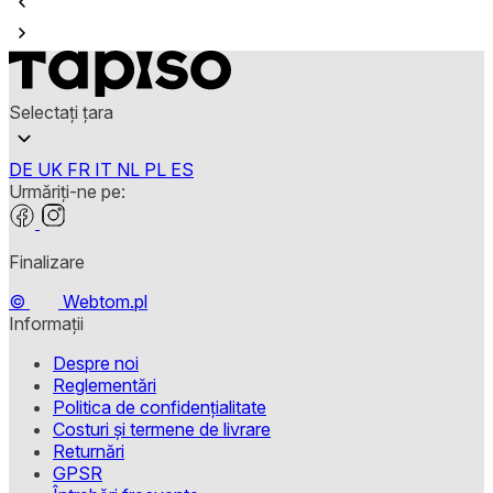
Selectați țara
DE
UK
FR
IT
NL
PL
ES
Urmăriți-ne pe:
Finalizare
©
Webtom.pl
Informații
Despre noi
Reglementări
Politica de confidențialitate
Costuri și termene de livrare
Returnări
GPSR