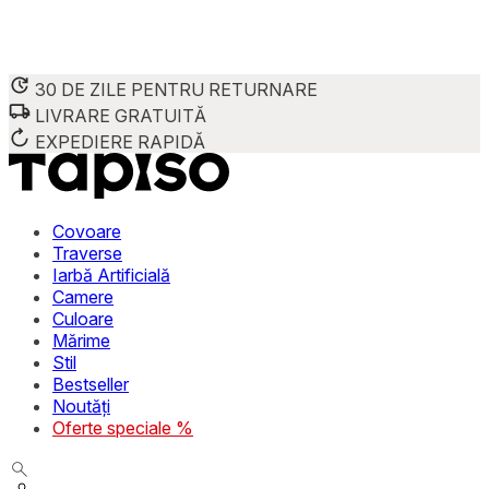
30 DE ZILE PENTRU RETURNARE
LIVRARE GRATUITĂ
Folosim cookie-uri pentru a personaliza conținutul și reclame
Împărtășim informații despre modul în care utilizezi site-ul 
EXPEDIERE RAPIDĂ
combina aceste informații cu alte date primite de la tine sau 
Necesare
Covoare
Traverse
Cookie-urile necesare sunt esențiale pentru funcțiile de bază
Iarbă Artificială
stochează date care permit identificarea persoanei.
Camere
Culoare
Preferințe
Mărime
Stil
Cookie-urile legate de preferințe permit site-ului să rețin
Bestseller
preferată sau regiunea în care se află utilizatorul.
Noutăți
Oferte speciale %
Statistică
Cookie-urile statistice ajută deținătorii de site-uri să înțel