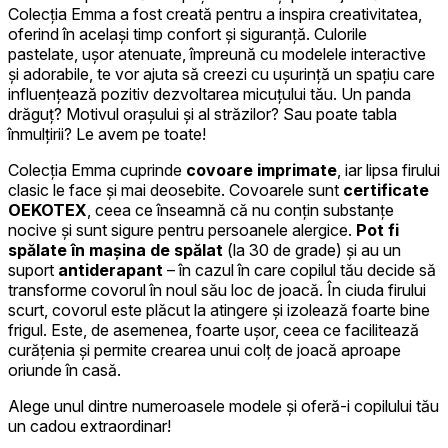
Colecția Emma a fost creată pentru a inspira creativitatea,
oferind în același timp confort și siguranță. Culorile
pastelate, ușor atenuate, împreună cu modelele interactive
și adorabile, te vor ajuta să creezi cu ușurință un spațiu care
influențează pozitiv dezvoltarea micuțului tău. Un panda
drăguț? Motivul orașului și al străzilor? Sau poate tabla
înmulțirii? Le avem pe toate!
Colecția Emma cuprinde
covoare imprimate
, iar lipsa firului
clasic le face și mai deosebite. Covoarele sunt
certificate
OEKOTEX
, ceea ce înseamnă că nu conțin substanțe
nocive și sunt sigure pentru persoanele alergice.
Pot fi
spălate în mașina de spălat
(la 30 de grade) și au un
suport
antiderapant
– în cazul în care copilul tău decide să
transforme covorul în noul său loc de joacă. În ciuda firului
scurt, covorul este plăcut la atingere și izolează foarte bine
frigul. Este, de asemenea, foarte ușor, ceea ce facilitează
curățenia și permite crearea unui colț de joacă aproape
oriunde în casă.
Alege unul dintre numeroasele modele și oferă-i copilului tău
un cadou extraordinar!