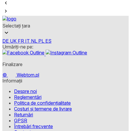
Selectați țara
DE
UK
FR
IT
NL
PL
ES
Urmăriți-ne pe:
Finalizare
©
Webtom.pl
Informații
Despre noi
Reglementări
Politica de confidențialitate
Costuri și termene de livrare
Returnări
GPSR
Întrebări frecvente