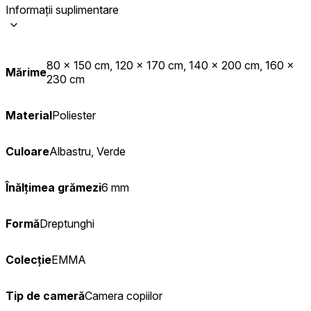
Informații suplimentare
80 x 150 cm, 120 x 170 cm, 140 x 200 cm, 160 x
Mărime
230 cm
Material
Poliester
Culoare
Albastru, Verde
Înălțimea grămezi
6 mm
Formă
Dreptunghi
Colecție
EMMA
Tip de cameră
Camera copiilor