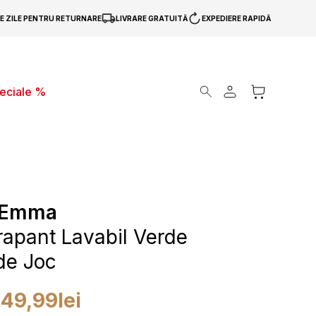
DE ZILE PENTRU RETURNARE
LIVRARE GRATUITĂ
EXPEDIERE RAPIDĂ
Products search
peciale %
 Emma
rapant Lavabil Verde
de Joc
349,99
lei