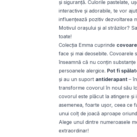
și siguranță. Culorile pastelate,
interactive și adorabile, te vor aj
influențează pozitiv dezvoltarea 
Motivul orașului și al străzilor? 
toate!
Colecția Emma cuprinde
covoare
face și mai deosebite. Covoarele 
înseamnă că nu conțin substanțe 
persoanele alergice.
Pot fi spăla
și au un suport
antiderapant
– î
transforme covorul în noul său loc
covorul este plăcut la atingere și 
asemenea, foarte ușor, ceea ce fa
unui colț de joacă aproape oriund
Alege unul dintre numeroasele mod
extraordinar!