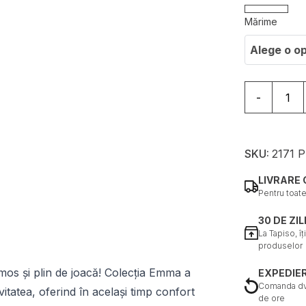
Mărime
Alege o o
Cantitate C
-
SKU:
2171 
LIVRARE 
Pentru toat
30 DE ZI
La Tapiso, î
produselor
umos și plin de joacă! Colecția Emma a
EXPEDIER
Comanda dvs
vitatea, oferind în același timp confort
de ore