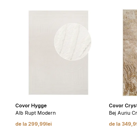
esențiale pentru funcțiile de bază ale site-ului și site-ul nu va funcț
ează date care permit identificarea persoanei.
erințe permit site-ului să rețină informații care schimbă aspectul sau
u regiunea în care se află utilizatorul.
ă deținătorii de site-uri să înțeleagă cum se comportă diferiți utilizator
onime.
rketing
Covor Hygge
Covor Crys
unt utilizate pentru a urmări utilizatorii pe site-uri web. Scopul este
Alb Rupt Modern
Bej Auriu 
e pentru utilizatori și, astfel, mai valoroase pentru editori și anunțător
de la
299,99
lei
de la
349,9
ificate