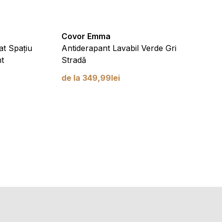
Covor Emma
Covor
at Spațiu
Antiderapant Lavabil Verde Gri
copii
t
Stradă
Antid
de la
349,99
lei
de la