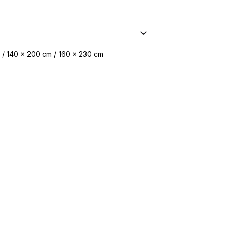
 / 140 x 200 cm / 160 x 230 cm
personaliza conținutul și reclamele, pentru a oferi funcții sociale și 
formații despre modul în care utilizezi site-ul nostru cu partenerii noșt
ombina aceste informații cu alte date primite de la tine sau obținute în t