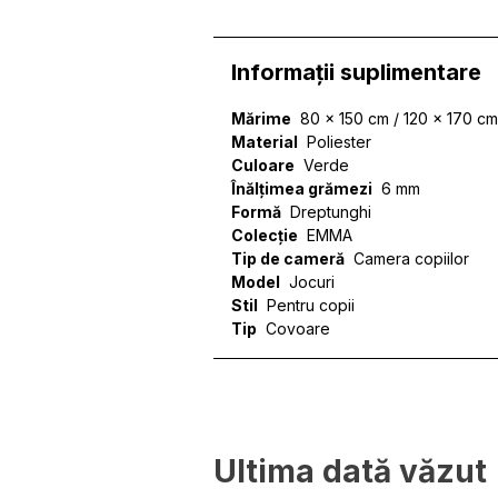
Informații suplimentare
Mărime
80 x 150 cm / 120 x 170 cm
Material
Poliester
Culoare
Verde
Înălțimea grămezi
6 mm
Formă
Dreptunghi
Colecție
EMMA
Tip de cameră
Camera copiilor
Model
Jocuri
Stil
Pentru copii
Tip
Covoare
Folosim cookie-uri pentru a 
site-ul nostru. Împărtășim in
de analiză. Partenerii pot c
lor.
Ultima dată văzut
Necesare