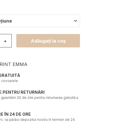
pțiune
ovor Emma Antiderapant Lavabil Verde Teren de Joc
+
Adăugați la coș
PRINT EMMA
GRATUITĂ
e covoarele
LE PENTRU RETURNĂRI
ți garantăm 30 de zile pentru returnarea gratuită a
E ÎN 24 DE ORE
. va părăsi depozitul nostru în termen de 24