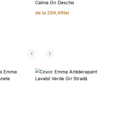
Calma Gri Deschis
Calma
de la
299,99
lei
de la