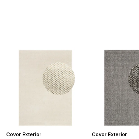
sunt cookie-uri aflate în proces de clasificare, împreună cu furnizorii
Salvează preferințele mele
Covor Exterior
Covor Exterior