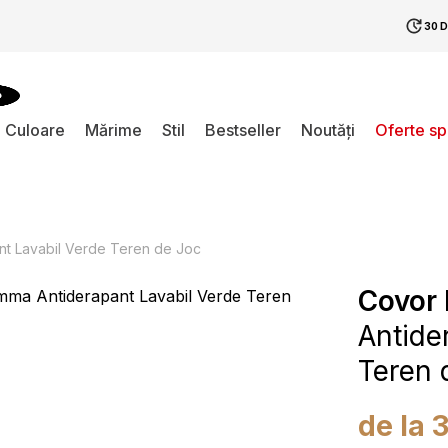
30 
Culoare
Mărime
Stil
Bestseller
Noutăți
Oferte s
t Lavabil Verde Teren de Joc
Covor
Antide
Teren 
de la