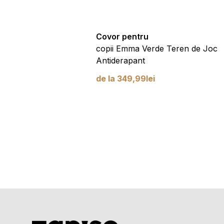
tru
Covor pentru
 Roz Gri Fetiță cu
copii Emma Verde Teren de Joc
iderapant
Antiderapant
99
lei
de la
349,99
lei