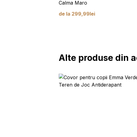
i
Calma Maro
99
lei
de la
299,99
lei
Alte produse din a