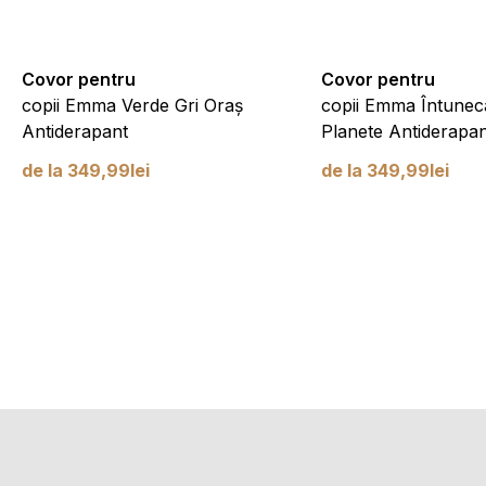
Covor pentru
Covor pentru
copii Emma Verde Gri Oraș
copii Emma Întunec
Antiderapant
Planete Antiderapan
de la
349,99
lei
de la
349,99
lei