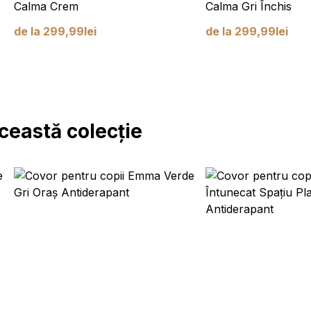
Calma Crem
Calma Gri Închis
de la
299,99
lei
de la
299,99
lei
ceastă colecție