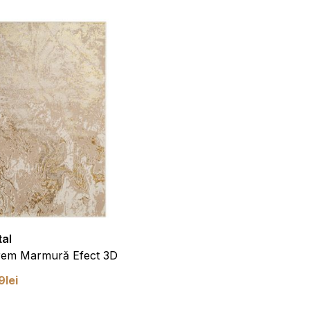
iona corect fără ele.
 funcționarea site-ului, de
i pe site, prin colectarea și
tal
Covor Nizza
 de a afișa reclame care
Crem Marmură Efect 3D
Crem Modern Antiderapant
i de terță parte.
9
lei
de la
299,99
lei