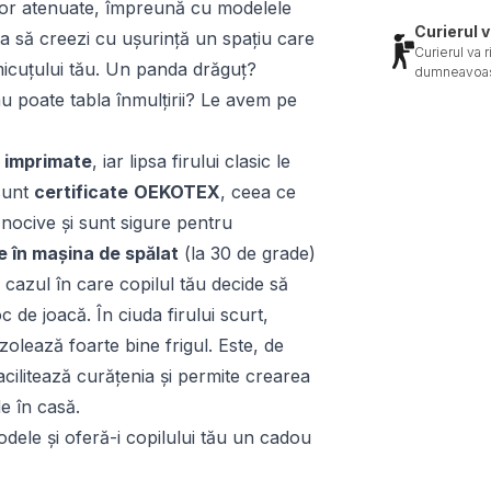
 ușor atenuate, împreună cu modelele
Curierul v
uta să creezi cu ușurință un spațiu care
Curierul va 
micuțului tău. Un panda drăguț?
dumneavoas
Sau poate tabla înmulțirii? Le avem pe
 imprimate
, iar lipsa firului clasic le
sunt
certificate
OEKOTEX
, ceea ce
nocive și sunt sigure pentru
te în mașina de spălat
(la 30 de grade)
n cazul în care copilul tău decide să
 de joacă. În ciuda firului scurt,
izolează foarte bine frigul. Este, de
cilitează curățenia și permite crearea
e în casă.
ele și oferă-i copilului tău un cadou