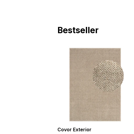
Cookie-urile neclasificate 
Bestseller
Respinge
ra
Covor Exterior