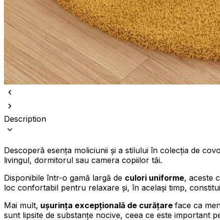
Folosim cookie-uri pentru a pers
Împărtășim informații despre mod
combina aceste informații cu alte
Description
Necesare
Descoperă esența moliciunii și a stilului în colecția de 
Cookie-urile necesare sunt esenț
stochează date care permit iden
livingul, dormitorul sau camera copiilor tăi.
Disponibile într-o gamă largă de
culori uniforme
, aceste 
Preferințe
loc confortabil pentru relaxare și, în același timp, constit
Cookie-urile legate de preferin
Mai mult,
ușurința excepțională de curățare
face ca menț
preferată sau regiunea în care se
sunt lipsite de substanțe nocive, ceea ce este important pen