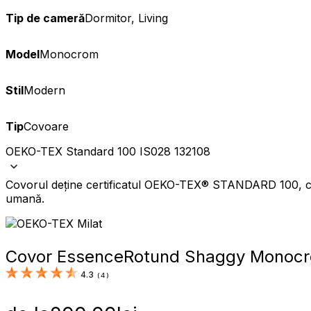
Tip de cameră
Dormitor, Living
Model
Monocrom
Stil
Modern
Tip
Covoare
OEKO-TEX Standard 100 IS028 132108
Covorul deține certificatul OEKO-TEX® STANDARD 100, care
umană.
Covor Essence
Rotund Shaggy Monocr
4.3
(
4
)