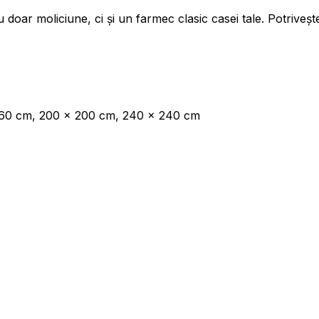
doar moliciune, ci și un farmec clasic casei tale. Potriveșt
inătorii de site-uri să înțeleagă cum se comportă diferiți utilizatori pe site, prin
eting
160 cm, 200 x 200 cm, 240 x 240 cm
tilizate pentru a urmări utilizatorii pe site-uri web. Scopul este de a afișa recl
, astfel, mai valoroase pentru editori și anunțători de terță parte.
cate
cookie-uri aflate în proces de clasificare, împreună cu furnizorii fiecărei cookie
Salvează preferințele mele