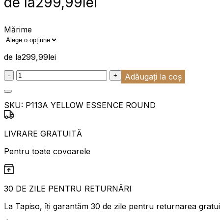
de la
299,99
lei
Mărime
de la
299,99
lei
:product_name quantity
-
+
Adăugați la coș
SKU:
P113A YELLOW ESSENCE ROUND
LIVRARE GRATUITĂ
Pentru toate covoarele
30 DE ZILE PENTRU RETURNĂRI
La Tapiso, îți garantăm 30 de zile pentru returnarea gratu