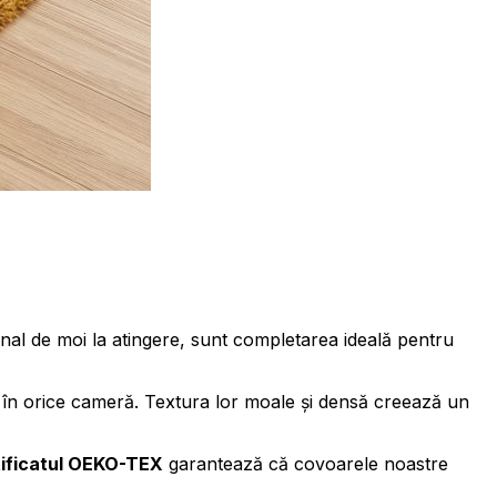
 traficul pe site-ul nostru.
 de analiză. Partenerii pot
onal de moi la atingere, sunt completarea ideală pentru
ele. Aceste cookie-uri nu
ă în orice cameră. Textura lor moale și densă creează un
ite-ului, de exemplu, limba
ificatul OEKO-TEX
garantează că covoarele noastre