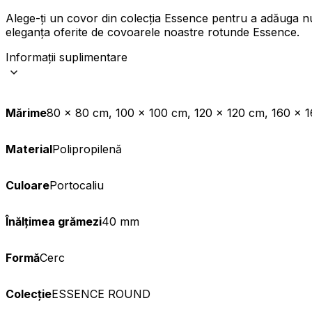
Alege-ți un covor din colecția Essence pentru a adăuga nu 
Statistică
eleganța oferite de covoarele noastre rotunde Essence.
Cookie-urile statistice ajută deț
informațiilor anonime.
Informații suplimentare
Cookie-urile de mark
Mărime
80 x 80 cm, 100 x 100 cm, 120 x 120 cm, 160 x 
Cookie-urile de marketing sunt u
interesante pentru utilizatori și
Material
Polipropilenă
Cookie-urile neclasifi
Cookie-urile neclasificate sunt 
Culoare
Portocaliu
Înălțimea grămezi
40 mm
Respinge
Formă
Cerc
Colecție
ESSENCE ROUND