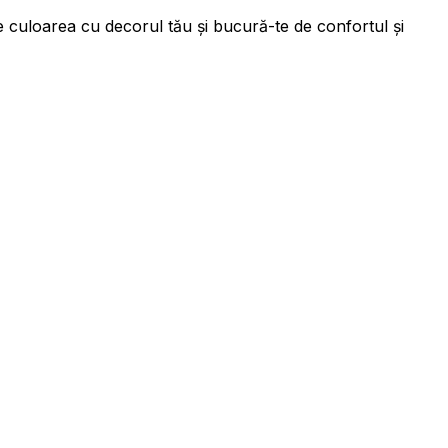
e culoarea cu decorul tău și bucură-te de confortul și
 colectarea și raportarea
ame care sunt relevante și
.
Acceptă toate