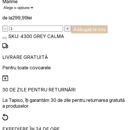
Mărime
de la
299,99
lei
:product_name quantity
-
+
Adăugați la coș
SKU:
4300 GREY CALMA
LIVRARE GRATUITĂ
Pentru toate covoarele
30 DE ZILE PENTRU RETURNĂRI
La Tapiso, îți garantăm 30 de zile pentru returnarea gratuită
a produselor
EXPEDIERE ÎN 24 DE ORE