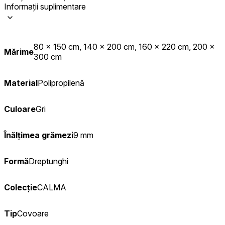
Informații suplimentare
80 x 150 cm, 140 x 200 cm, 160 x 220 cm, 200 x
Mărime
300 cm
Material
Polipropilenă
Culoare
Gri
Înălțimea grămezi
9 mm
Formă
Dreptunghi
Colecție
CALMA
Tip
Covoare