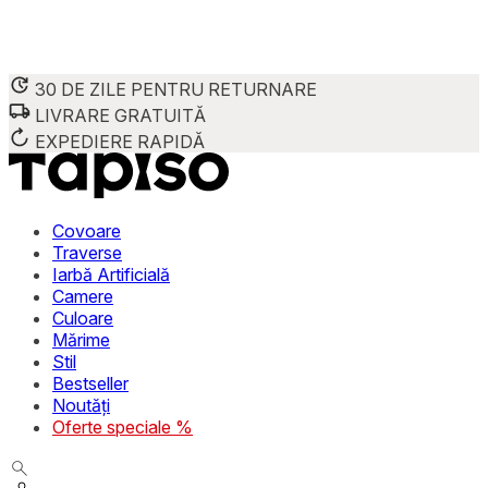
30 DE ZILE PENTRU RETURNARE
LIVRARE GRATUITĂ
Folosim cookie-uri pentru a personaliza conținutul și reclame
Împărtășim informații despre modul în care utilizezi site-ul 
EXPEDIERE RAPIDĂ
combina aceste informații cu alte date primite de la tine sau 
Necesare
Covoare
Traverse
Cookie-urile necesare sunt esențiale pentru funcțiile de bază
Iarbă Artificială
stochează date care permit identificarea persoanei.
Camere
Culoare
Preferințe
Mărime
Stil
Cookie-urile legate de preferințe permit site-ului să rețin
Bestseller
preferată sau regiunea în care se află utilizatorul.
Noutăți
Oferte speciale %
Statistică
Cookie-urile statistice ajută deținătorii de site-uri să înțel