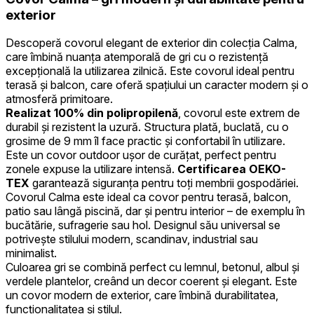
exterior
Descoperă covorul elegant de exterior din colecția Calma,
care îmbină nuanța atemporală de gri cu o rezistență
excepțională la utilizarea zilnică. Este covorul ideal pentru
terasă și balcon, care oferă spațiului un caracter modern și o
atmosferă primitoare.
Realizat 100% din polipropilenă
, covorul este extrem de
durabil și rezistent la uzură. Structura plată, buclată, cu o
grosime de 9 mm îl face practic și confortabil în utilizare.
Este un covor outdoor ușor de curățat, perfect pentru
zonele expuse la utilizare intensă.
Certificarea OEKO-
TEX
garantează siguranța pentru toți membrii gospodăriei.
Covorul Calma este ideal ca covor pentru terasă, balcon,
patio sau lângă piscină, dar și pentru interior – de exemplu în
bucătărie, sufragerie sau hol. Designul său universal se
potrivește stilului modern, scandinav, industrial sau
minimalist.
Culoarea gri se combină perfect cu lemnul, betonul, albul și
verdele plantelor, creând un decor coerent și elegant. Este
un covor modern de exterior, care îmbină durabilitatea,
funcționalitatea și stilul.