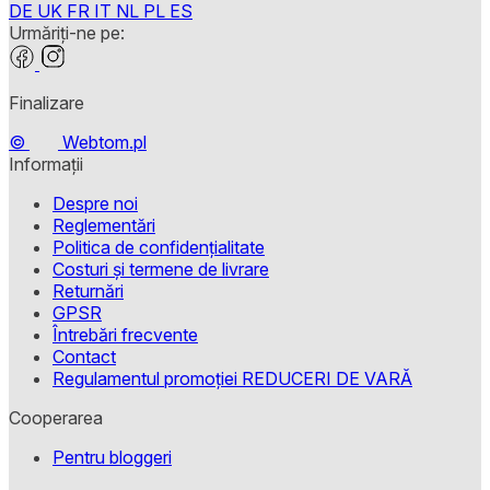
DE
UK
FR
IT
NL
PL
ES
Urmăriți-ne pe:
Finalizare
©
Webtom.pl
Informații
Despre noi
Reglementări
Politica de confidențialitate
Costuri și termene de livrare
Returnări
GPSR
Întrebări frecvente
Contact
Regulamentul promoției REDUCERI DE VARĂ
Cooperarea
Pentru bloggeri