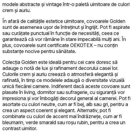
modele abstracte și vintage într-o paletă uimitoare de culori
crem și auriu.
În afară de calitățile estetice uimitoare, covoarele Golden
sunt de asemenea ușor de întreținut și îngrijit. Pot fi aspirate
sau curățate punctual în funcție de necesități, ceea ce
garantează că vor rămâne în stare impecabilă mulți ani. În
plus, covoarele sunt certificate OEKOTEX – nu conțin
substanțe nocive pentru sănătate.
Colecția Golden este ideală pentru cei care doresc să
adauge o notă de lux și rafinament decorului casei lor.
Culorile crem și auriu creează o atmosferă elegantă și
rafinată, în timp ce modelele adaugă o diversitate vizuală
unică fiecărei camere. Indiferent dacă aceste covoare sunt
plasate în living, dormitor sau sufragerie, cu siguranță vor
impresiona și vor îmbogăți decorul general al camerei. Pot fi
asortate cu culori neutre, cum ar fi bej, alb sau gri, pentru a
crea un aspect coerent și elegant. Alternativ, pot fi
combinate cu culori de accent mai îndrăznețe, cum ar fi
bleumarin, verde smarald sau roșu rubin, pentru a crea un
contrast uimitor.