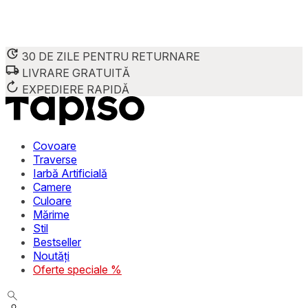
30 DE ZILE PENTRU RETURNARE
LIVRARE GRATUITĂ
Folosim cookie-uri pentru a personaliza conținutul și reclame
Împărtășim informații despre modul în care utilizezi site-ul 
EXPEDIERE RAPIDĂ
combina aceste informații cu alte date primite de la tine sau 
Necesare
Covoare
Traverse
Cookie-urile necesare sunt esențiale pentru funcțiile de bază
Iarbă Artificială
stochează date care permit identificarea persoanei.
Camere
Culoare
Preferințe
Mărime
Stil
Cookie-urile legate de preferințe permit site-ului să rețin
Bestseller
preferată sau regiunea în care se află utilizatorul.
Noutăți
Oferte speciale %
Statistică
Cookie-urile statistice ajută deținătorii de site-uri să înțel