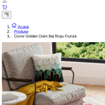
informațiilor anonime.
Cookie-urile de marketing
Cookie-urile de marketing sunt utilizate pentru a urmări uti
interesante pentru utilizatori și, astfel, mai valoroase pentru
Acasă
Produse
Covor Golden Crem Bej Roșu Frunze
Cookie-urile neclasificate
Cookie-urile neclasificate sunt cookie-uri aflate în proces 