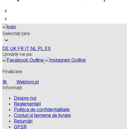
Selectați țara
DE
UK
FR
IT
NL
PL
ES
Urmăriți-ne pe:
Finalizare
©
Webtom.pl
Informații
Despre noi
Reglementări
Politica de confidențialitate
Costuri și termene de livrare
Returnări
GPSR