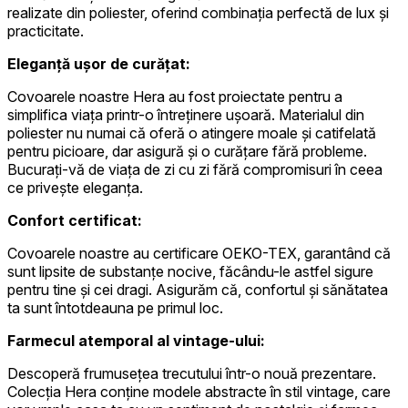
realizate din poliester, oferind combinația perfectă de lux și
practicitate.
Eleganță ușor de curățat:
Covoarele noastre Hera au fost proiectate pentru a
simplifica viața printr-o întreținere ușoară. Materialul din
poliester nu numai că oferă o atingere moale și catifelată
pentru picioare, dar asigură și o curățare fără probleme.
Bucurați-vă de viața de zi cu zi fără compromisuri în ceea
ce privește eleganța.
Confort certificat:
Covoarele noastre au certificare OEKO-TEX, garantând că
sunt lipsite de substanțe nocive, făcându-le astfel sigure
pentru tine și cei dragi. Asigurăm că, confortul și sănătatea
ta sunt întotdeauna pe primul loc.
Farmecul atemporal al vintage-ului:
Descoperă frumusețea trecutului într-o nouă prezentare.
Colecția Hera conține modele abstracte în stil vintage, care