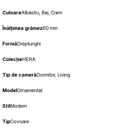
Culoare
Albastru, Bej, Crem
Înălțimea grămezi
10 mm
Formă
Dreptunghi
Colecție
HERA
Tip de cameră
Dormitor, Living
Model
Ornamentat
Stil
Modern
Tip
Covoare