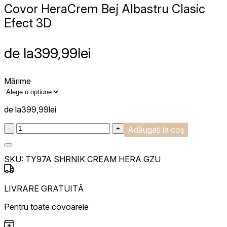
Covor Hera
Crem Bej Albastru Clasic
Efect 3D
de la
399,99
lei
Mărime
de la
399,99
lei
:product_name quantity
-
+
Adăugați la coș
SKU:
TY97A SHRNIK CREAM HERA GZU
LIVRARE GRATUITĂ
Pentru toate covoarele