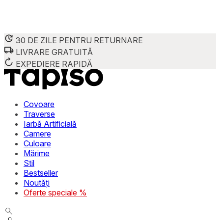
30 DE ZILE PENTRU RETURNARE
LIVRARE GRATUITĂ
Folosim cookie-uri pentru a personaliza conținutul și reclame
Împărtășim informații despre modul în care utilizezi site-ul 
EXPEDIERE RAPIDĂ
combina aceste informații cu alte date primite de la tine sau 
Necesare
Covoare
Traverse
Cookie-urile necesare sunt esențiale pentru funcțiile de bază
Iarbă Artificială
stochează date care permit identificarea persoanei.
Camere
Culoare
Preferințe
Mărime
Stil
Cookie-urile legate de preferințe permit site-ului să rețin
Bestseller
preferată sau regiunea în care se află utilizatorul.
Noutăți
Oferte speciale %
Statistică
Cookie-urile statistice ajută deținătorii de site-uri să înțel