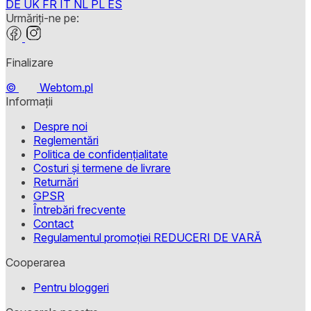
DE
UK
FR
IT
NL
PL
ES
Urmăriți-ne pe:
Finalizare
©
Webtom.pl
Informații
Despre noi
Reglementări
Politica de confidențialitate
Costuri și termene de livrare
Returnări
GPSR
Întrebări frecvente
Contact
Regulamentul promoției REDUCERI DE VARĂ
Cooperarea
Pentru bloggeri