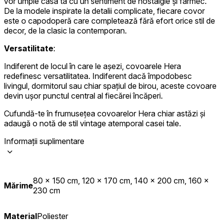
vor umple casa ta cu un sentiment de nostalgie și farmec.
De la modele inspirate la detalii complicate, fiecare covor
este o capodoperă care completează fără efort orice stil de
decor, de la clasic la contemporan.
Versatilitate
:
Indiferent de locul în care le așezi, covoarele Hera
redefinesc versatilitatea. Indiferent dacă împodobesc
livingul, dormitorul sau chiar spațiul de birou, aceste covoare
devin ușor punctul central al fiecărei încăperi.
Cufundă-te în frumusețea covoarelor Hera chiar astăzi și
adaugă o notă de stil vintage atemporal casei tale.
Informații suplimentare
80 x 150 cm, 120 x 170 cm, 140 x 200 cm, 160 x
Mărime
230 cm
Material
Poliester