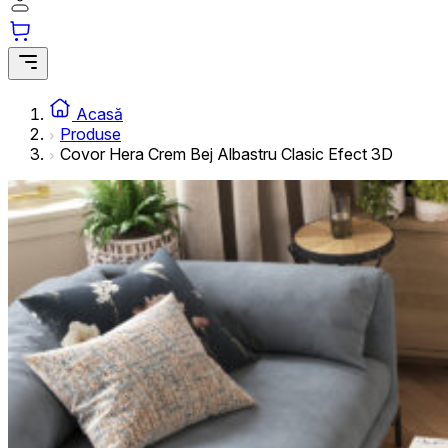
informațiilor anonime.
Cookie-urile de marketing
Cookie-urile de marketing sunt utilizate pentru a urmări uti
interesante pentru utilizatori și, astfel, mai valoroase pentru
Acasă
Produse
Covor Hera Crem Bej Albastru Clasic Efect 3D
Cookie-urile neclasificate
Cookie-urile neclasificate sunt cookie-uri aflate în proces 