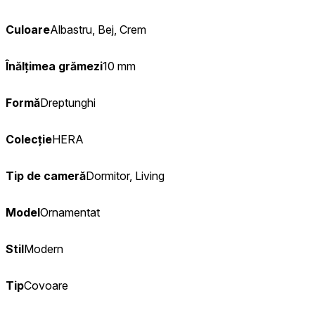
Culoare
Albastru, Bej, Crem
Înălțimea grămezi
10 mm
Formă
Dreptunghi
Colecție
HERA
Tip de cameră
Dormitor, Living
Model
Ornamentat
Stil
Modern
Tip
Covoare