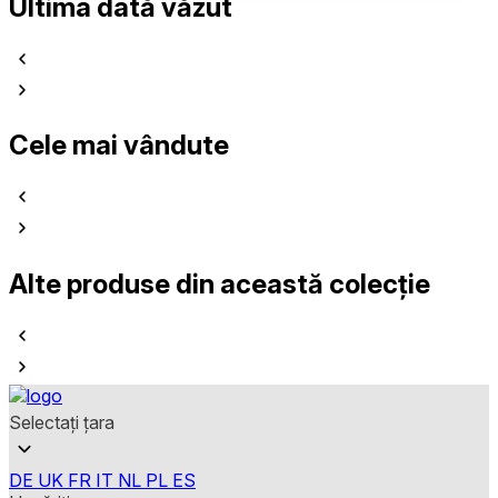
Ultima dată văzut
Cele mai vândute
Alte produse din această colecție
Selectați țara
DE
UK
FR
IT
NL
PL
ES