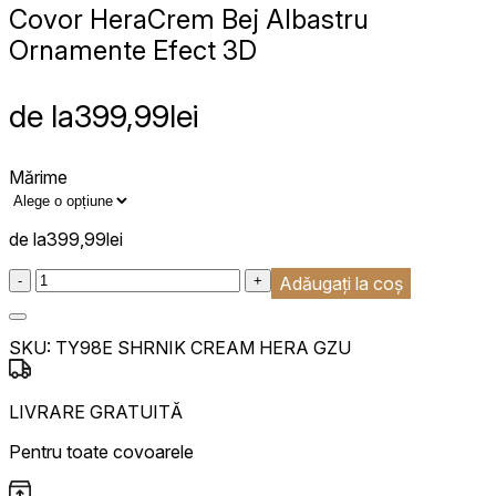
Covor Hera
Crem Bej Albastru
Ornamente Efect 3D
de la
399,99
lei
Mărime
de la
399,99
lei
:product_name quantity
-
+
Adăugați la coș
SKU:
TY98E SHRNIK CREAM HERA GZU
LIVRARE GRATUITĂ
Pentru toate covoarele