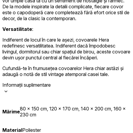
vor umple casa ta cu un sentiment de nostalgie și farmec.
De la modele inspirate la detalii complicate, fiecare covor
este o capodoperă care completează fără efort orice stil de
decor, de la clasic la contemporan.
Versatilitate
:
Indiferent de locul în care le așezi, covoarele Hera
redefinesc versatilitatea. Indiferent dacă împodobesc
livingul, dormitorul sau chiar spațiul de birou, aceste covoare
devin ușor punctul central al fiecărei încăperi.
Cufundă-te în frumusețea covoarelor Hera chiar astăzi și
adaugă o notă de stil vintage atemporal casei tale.
Informații suplimentare
80 x 150 cm, 120 x 170 cm, 140 x 200 cm, 160 x
Mărime
230 cm
Material
Poliester