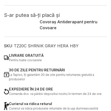
Cookie-urile neclasificate sunt cookie-uri aflate în proces
de clasificare, împreună cu furnizorii fiecărei cookie.
S-ar putea să-ți placă și
Covoraș Antiderapant pentru
Respinge
Covoare
Salvează preferințele mele
Acceptă toate
SKU:
TZ20C SHRNIK GRAY HERA HBY
LIVRARE GRATUITĂ
Pentru toate covoarele
30 DE ZILE PENTRU RETURNĂRI
La Tapiso, îți garantăm 30 de zile pentru returnarea gratuită a
produselor
EXPEDIERE ÎN 24 DE ORE
Comanda dvs. va părăsi depozitul nostru în termen de 24 de ore
Curierul va ridica returul
Curierul va ridica produsele returnate de la ușa dumneavoastră