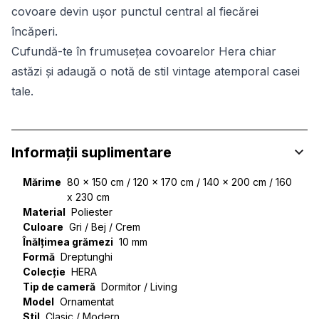
covoare devin ușor punctul central al fiecărei
încăperi.
Cufundă-te în frumusețea covoarelor Hera chiar
astăzi și adaugă o notă de stil vintage atemporal casei
tale.
Informații suplimentare
Mărime
80 x 150 cm / 120 x 170 cm / 140 x 200 cm / 160
x 230 cm
Material
Poliester
Culoare
Gri / Bej / Crem
Înălțimea grămezi
10 mm
Formă
Dreptunghi
Colecție
HERA
Tip de cameră
Dormitor / Living
Model
Ornamentat
Stil
Clasic / Modern