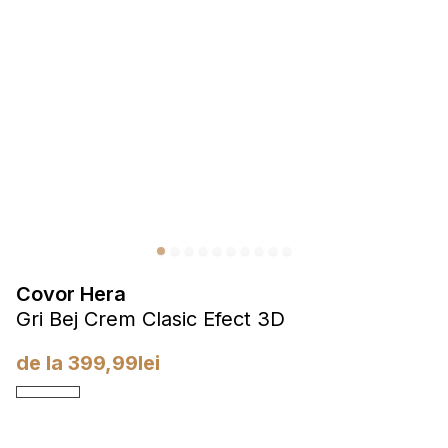
Cookie-urile legate de preferințe permit site-ului să rețină
informații care schimbă aspectul sau funcționarea site-ului,
de exemplu, limba preferată sau regiunea în care se află
utilizatorul.
Statistică
Cookie-urile statistice ajută deținătorii de site-uri să
înțeleagă cum se comportă diferiți utilizatori pe site, prin
colectarea și raportarea informațiilor anonime.
Cookie-urile de marketing
Covor Hera
Cookie-urile de marketing sunt utilizate pentru a urmări
Gri Bej Crem Clasic Efect 3D
utilizatorii pe site-uri web. Scopul este de a afișa reclame
care sunt relevante și interesante pentru utilizatori și, astfel,
de la
399,99
lei
mai valoroase pentru editori și anunțători de terță parte.
Cookie-urile neclasificate