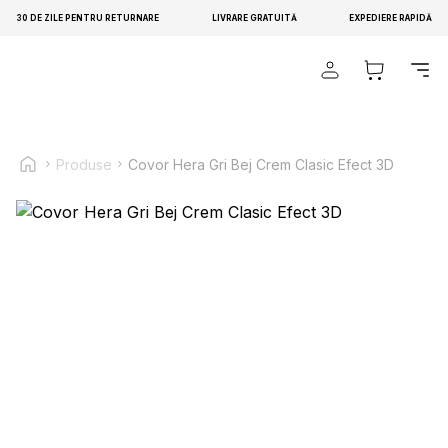
30 DE ZILE PENTRU RETURNARE
LIVRARE GRATUITĂ
EXPEDIERE RAPIDĂ
Folosim cookie-uri pentru a personaliza conținutul și
reclamele, pentru a oferi funcții sociale și pentru a analiza
traficul pe site-ul nostru. Împărtășim informații despre modul
Produse
Covor Hera Gri Bej Crem Clasic Efect 3D
în care utilizezi site-ul nostru cu partenerii noștri sociali, de
publicitate și de analiză. Partenerii pot combina aceste
informații cu alte date primite de la tine sau obținute în timpul
utilizării serviciilor lor.
Necesare
Cookie-urile necesare sunt esențiale pentru funcțiile de
bază ale site-ului și site-ul nu va funcționa corect fără ele.
Aceste cookie-uri nu stochează date care permit
identificarea persoanei.
Preferințe