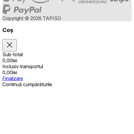
Copyright © 2026 TAPISO
Coș
Sub-total
0,00
lei
Inclusiv transportul
0,00
lei
Finalizare
Continuă cumpărăturile
Achiziții publice
Coșul este gol
Adrese
Detalii privind contul
Sub-total
Parolă pierdută
0,00
lei
Inclusiv transportul