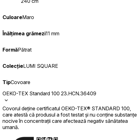
240 cm
Culoare
Maro
Înălțimea grămezi
11 mm
Formă
Pătrat
Colecție
LUMI SQUARE
Tip
Covoare
OEKO-TEX Standard 100 23.HCN.36409
Covorul deține certificatul OEKO-TEX® STANDARD 100,
care atestă că produsul a fost testat și nu conține substanțe
nocive în concentrații care afectează negativ sănătatea
umană.