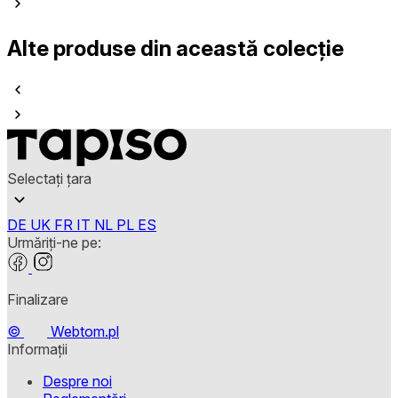
Alte produse din această colecție
Selectați țara
DE
UK
FR
IT
NL
PL
ES
Urmăriți-ne pe:
Finalizare
©
Webtom.pl
Informații
Despre noi