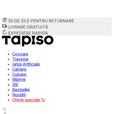
30 DE ZILE PENTRU RETURNARE
LIVRARE GRATUITĂ
Folosim cookie-uri pentru a personaliza conținutul și reclame
Împărtășim informații despre modul în care utilizezi site-ul 
EXPEDIERE RAPIDĂ
combina aceste informații cu alte date primite de la tine sau 
Necesare
Covoare
Traverse
Cookie-urile necesare sunt esențiale pentru funcțiile de bază
Iarbă Artificială
stochează date care permit identificarea persoanei.
Camere
Culoare
Preferințe
Mărime
Stil
Cookie-urile legate de preferințe permit site-ului să rețin
Bestseller
preferată sau regiunea în care se află utilizatorul.
Noutăți
Oferte speciale %
Statistică
Cookie-urile statistice ajută deținătorii de site-uri să înțel