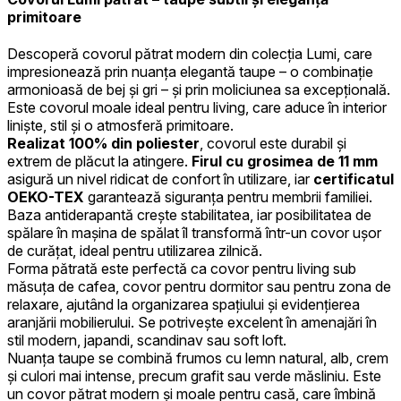
primitoare
Descoperă covorul pătrat modern din colecția Lumi, care
impresionează prin nuanța elegantă taupe – o combinație
armonioasă de bej și gri – și prin moliciunea sa excepțională.
Este covorul moale ideal pentru living, care aduce în interior
liniște, stil și o atmosferă primitoare.
Realizat 100% din poliester
, covorul este durabil și
extrem de plăcut la atingere.
Firul cu grosimea de 11 mm
asigură un nivel ridicat de confort în utilizare, iar
certificatul
OEKO-TEX
garantează siguranța pentru membrii familiei.
Baza antiderapantă crește stabilitatea, iar posibilitatea de
spălare în mașina de spălat îl transformă într-un covor ușor
de curățat, ideal pentru utilizarea zilnică.
Forma pătrată este perfectă ca covor pentru living sub
măsuța de cafea, covor pentru dormitor sau pentru zona de
relaxare, ajutând la organizarea spațiului și evidențierea
aranjării mobilierului. Se potrivește excelent în amenajări în
stil modern, japandi, scandinav sau soft loft.
Nuanța taupe se combină frumos cu lemn natural, alb, crem
și culori mai intense, precum grafit sau verde măsliniu. Este
un covor pătrat modern și moale pentru casă, care îmbină