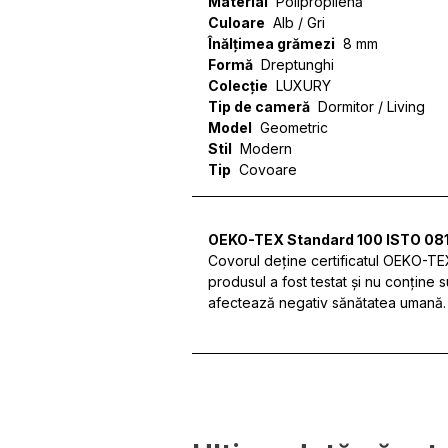
Material
Polipropilenă
Culoare
Alb / Gri
Înălțimea grămezi
8 mm
Formă
Dreptunghi
Colecție
LUXURY
Tip de cameră
Dormitor / Living
Model
Geometric
Stil
Modern
Tip
Covoare
OEKO-TEX Standard 100 ISTO 081
Covorul deține certificatul OEKO-T
produsul a fost testat și nu conține 
afectează negativ sănătatea umană.
Folosim cookie-uri pentru a 
site-ul nostru. Împărtășim in
de analiză. Partenerii pot c
lor.
Necesare