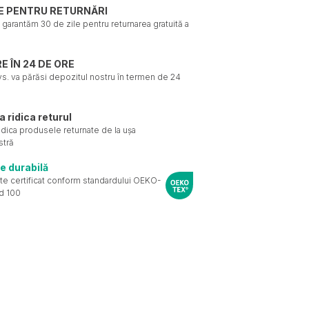
LE PENTRU RETURNĂRI
ți garantăm 30 de zile pentru returnarea gratuită a
E ÎN 24 DE ORE
. va părăsi depozitul nostru în termen de 24
a ridica returul
ridica produsele returnate de la ușa
tră
e durabilă
te certificat conform standardului OEKO-
d 100