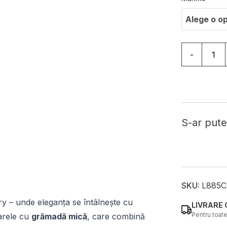
Alege o o
Cantitate C
-
S-ar putea
SKU:
L885C
ry – unde eleganța se întâlnește cu
LIVRARE 
Pentru toat
arele cu
grămadă mică
, care combină