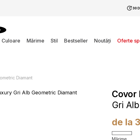
30 
Culoare
Mărime
Stil
Bestseller
Noutăți
Oferte s
ometric Diamant
Covor 
Gri Al
de la
Mărime