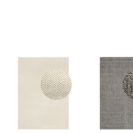
sunt cookie-uri aflate în proces de clasificare, împreună cu furnizorii
Salvează preferințele mele