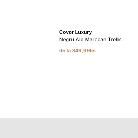
ury
Covor Luxury
Stele pentru Copii
Negru Alb Marocan Trellis
99
lei
de la
349,99
lei