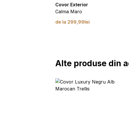
ra
Covor Exterior
uri
Calma Maro
99
lei
de la
299,99
lei
Alte produse din a