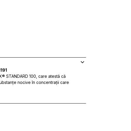
191
EX® STANDARD 100, care atestă că
substanțe nocive în concentrații care
personaliza conținutul și reclamele, pentru a oferi funcții sociale și 
formații despre modul în care utilizezi site-ul nostru cu partenerii noșt
ombina aceste informații cu alte date primite de la tine sau obținute în t