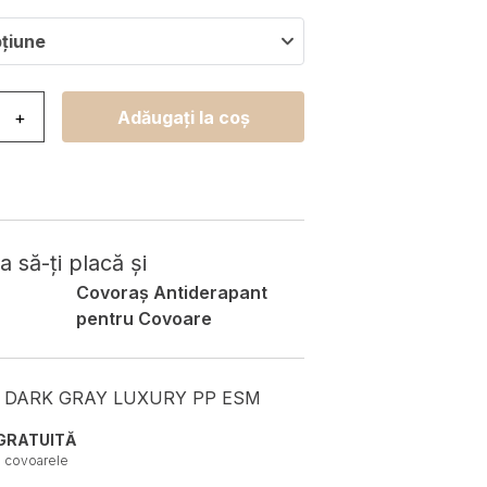
pțiune
ovor Luxury Gri Alb Geometric Diamant
+
Adăugați la coș
 să-ți placă și
Covoraș Antiderapant
pentru Covoare
 DARK GRAY LUXURY PP ESM
GRATUITĂ
e covoarele