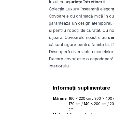
luxul cu
ușurința întreținerii
.
Colecția Luxury înseamnă eleganță 
Covoarele cu grămadă mică în culor
garantează un design atemporal.
și pentru roboții de curățat. Cu n
ușoară! Covoarele noastre au
ce
că sunt sigure pentru familia ta, 
Descoperă diversitatea modelelor 
Fiecare covor este o capodoperă 
interiorului.
Informații suplimentare
Mărime
160 x 220 cm / 300 x 400 
170 cm / 140 x 200 cm / 2
cm