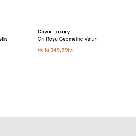
Covor Luxury
Covor
llis
Gri Roșu Geometric Valuri
Gri Al
de la
349,99
lei
de la