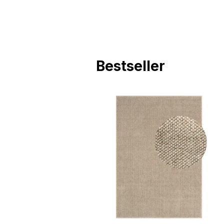
Cookie-urile neclasificate 
Respinge
Bestseller