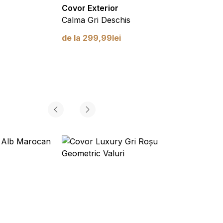
Covor Exterior
Covor
Calma Gri Deschis
Calma
de la
299,99
lei
de la