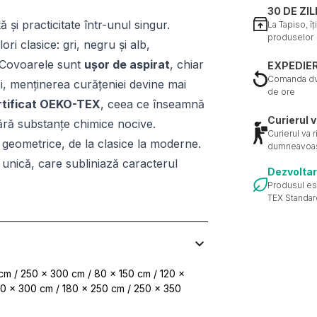
30 DE ZI
și practicitate într-unul singur.
La Tapiso, î
produselor
i clasice: gri, negru și alb,
 Covoarele sunt
ușor de aspirat
, chiar
EXPEDIER
Comanda dvs
oi, menținerea curățeniei devine mai
de ore
rtificat OEKO-TEX
, ceea ce înseamnă
Curierul v
fără substanțe chimice nocive.
Curierul va 
geometrice, de la clasice la moderne.
dumneavoas
unică, care subliniază caracterul
Dezvoltar
Produsul es
TEX Standar
cm / 250 x 300 cm / 80 x 150 cm / 120 x
00 x 300 cm / 180 x 250 cm / 250 x 350