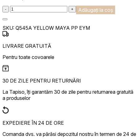
:product_name quantity
-
+
Adăugați la coș
SKU:
Q545A YELLOW MAYA PP EYM
LIVRARE GRATUITĂ
Pentru toate covoarele
30 DE ZILE PENTRU RETURNĂRI
La Tapiso, îți garantăm 30 de zile pentru returnarea gratuită
a produselor
EXPEDIERE ÎN 24 DE ORE
Comanda dvs. va părăsi depozitul nostru în termen de 24 de