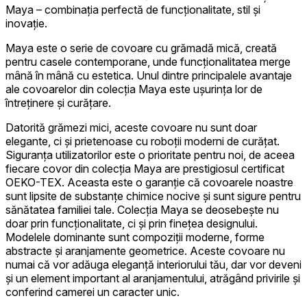
Maya – combinația perfectă de funcționalitate, stil și
inovație.
Maya este o serie de covoare cu grămadă mică, creată
pentru casele contemporane, unde funcționalitatea merge
mână în mână cu estetica. Unul dintre principalele avantaje
ale covoarelor din colecția Maya este ușurința lor de
întreținere și curățare.
Datorită grămezi mici, aceste covoare nu sunt doar
elegante, ci și prietenoase cu roboții moderni de curățat.
Siguranța utilizatorilor este o prioritate pentru noi, de aceea
fiecare covor din colecția Maya are prestigiosul certificat
OEKO-TEX. Aceasta este o garanție că covoarele noastre
sunt lipsite de substanțe chimice nocive și sunt sigure pentru
sănătatea familiei tale. Colecția Maya se deosebește nu
doar prin funcționalitate, ci și prin finețea designului.
Modelele dominante sunt compoziții moderne, forme
abstracte și aranjamente geometrice. Aceste covoare nu
numai că vor adăuga eleganță interiorului tău, dar vor deveni
și un element important al aranjamentului, atrăgând privirile și
conferind camerei un caracter unic.