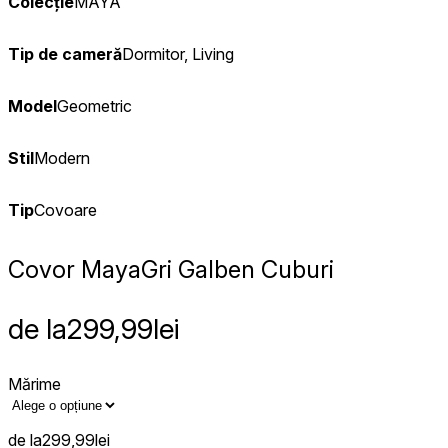
Colecție
MAYA
Tip de cameră
Dormitor, Living
Model
Geometric
Stil
Modern
Tip
Covoare
Covor Maya
Gri Galben Cuburi
de la
299,99
lei
Mărime
de la
299,99
lei