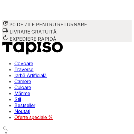
30 DE ZILE PENTRU RETURNARE
LIVRARE GRATUITĂ
Folosim cookie-uri pentru a personaliza conținutul și reclame
Împărtășim informații despre modul în care utilizezi site-ul 
EXPEDIERE RAPIDĂ
combina aceste informații cu alte date primite de la tine sau 
Necesare
Covoare
Traverse
Cookie-urile necesare sunt esențiale pentru funcțiile de bază
Iarbă Artificială
stochează date care permit identificarea persoanei.
Camere
Culoare
Preferințe
Mărime
Stil
Cookie-urile legate de preferințe permit site-ului să rețin
Bestseller
preferată sau regiunea în care se află utilizatorul.
Noutăți
Oferte speciale %
Statistică
Cookie-urile statistice ajută deținătorii de site-uri să înțel