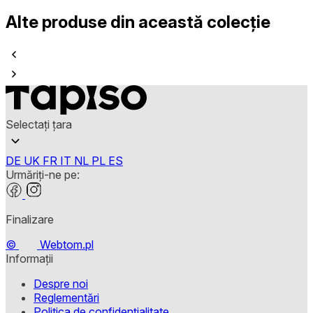
Alte produse din această colecție
Selectați țara
DE
UK
FR
IT
NL
PL
ES
Urmăriți-ne pe:
Finalizare
©
Webtom.pl
Informații
Despre noi
Reglementări
Politica de confidențialitate