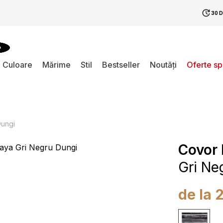
30 
Culoare
Mărime
Stil
Bestseller
Noutăți
Oferte s
Dungi
Covor
Gri Ne
de la