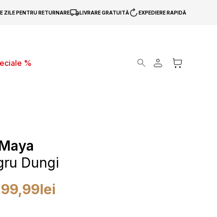
DE ZILE PENTRU RETURNARE
LIVRARE GRATUITĂ
EXPEDIERE RAPIDĂ
Products search
peciale %
 Maya
gru Dungi
299,99
lei