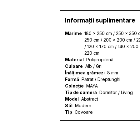
Informații suplimentare
Mărime
180 x 250 cm / 250 x 350 
250 cm / 200 x 200 cm / 2
/ 120 x 170 cm / 140 x 200
220 cm
Material
Polipropilenă
Culoare
Alb / Gri
Înălțimea grămezi
8 mm
Formă
Pătrat / Dreptunghi
Colecție
MAYA
Tip de cameră
Dormitor / Living
Model
Abstract
Stil
Modern
Folosim cookie-uri pentru a 
Tip
Covoare
site-ul nostru. Împărtășim in
de analiză. Partenerii pot c
lor.