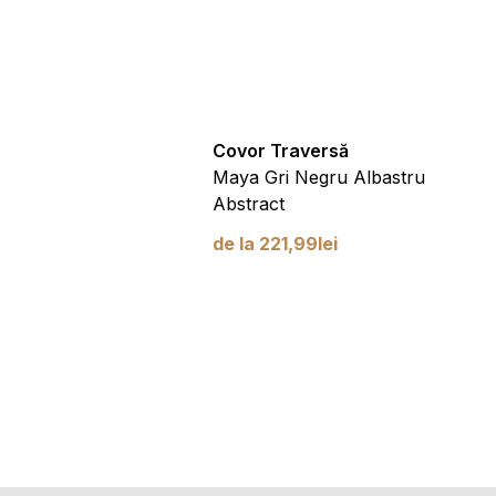
versă
Covor Traversă
lbastru Geometric Linii
Maya Gri Negru Albastru
Abstract
99
lei
de la
221,99
lei