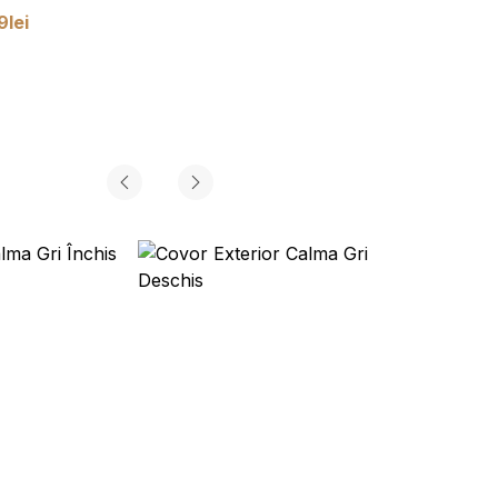
9
lei
de la
299,99
lei
 fiecărei cookie.
Acceptă toate