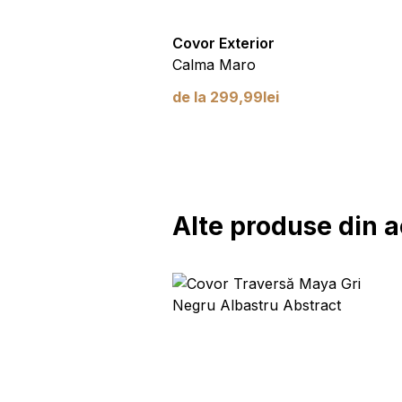
ra
Covor Exterior
ă Neregulată
Calma Maro
99
lei
de la
299,99
lei
Alte produse din a