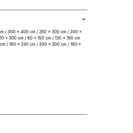
cm / 300 x 400 cm / 250 x 300 cm / 200 x
20 x 300 cm / 80 x 150 cm / 130 x 190 cm
 cm / 160 x 230 cm / 200 x 300 cm / 160 x
personaliza conținutul și reclamele, pentru a oferi funcții sociale și 
formații despre modul în care utilizezi site-ul nostru cu partenerii noșt
ombina aceste informații cu alte date primite de la tine sau obținute în t