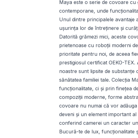
Maya este o serie de covoare cu 
contemporane, unde funcționalit
Unul dintre principalele avantaje 
ușurința lor de întreținere și curăț
Datorită grămezi mici, aceste covo
prietenoase cu roboții moderni de 
prioritate pentru noi, de aceea fi
prestigiosul certificat OEKO-TEX.
noastre sunt lipsite de substanțe 
sănătatea familiei tale. Colecția
funcționalitate, ci și prin finețea
compoziții moderne, forme abstra
covoare nu numai că vor adăuga el
deveni și un element important al 
conferind camerei un caracter un
Bucură-te de lux, funcționalitate ș