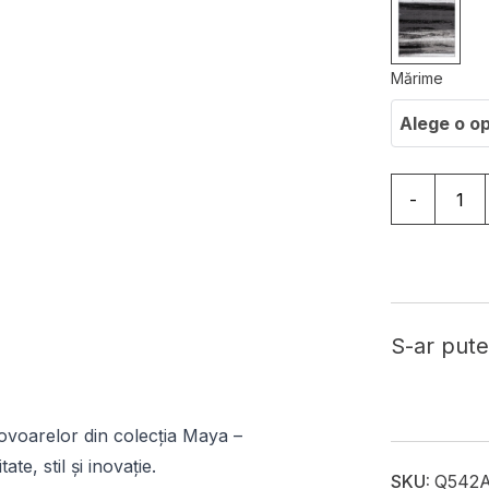
Mărime
Alege o o
Cantitate C
-
S-ar putea
ovoarelor din colecția Maya –
te, stil și inovație.
SKU:
Q542