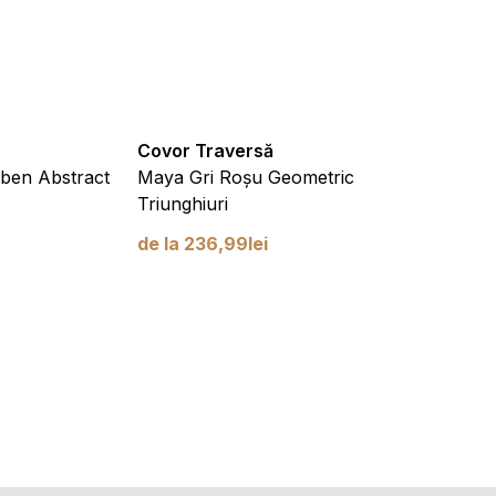
Covor Traversă
Covor
ben Abstract
Maya Gri Roșu Geometric
Maya G
Triunghiuri
de la
de la
236,99
lei