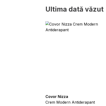
Necesare
Ultima dată văzut
Cookie-urile necesare sunt 
Aceste cookie-uri nu stoch
Preferințe
Cookie-urile legate de pref
exemplu, limba preferată sa
Statistică
Cookie-urile statistice ajut
raportarea informațiilor an
Cookie-urile de ma
Cookie-urile de marketing s
Covor Nizza
sunt relevante și interesant
m Marmură Efect 3D
Crem Modern Antiderapant