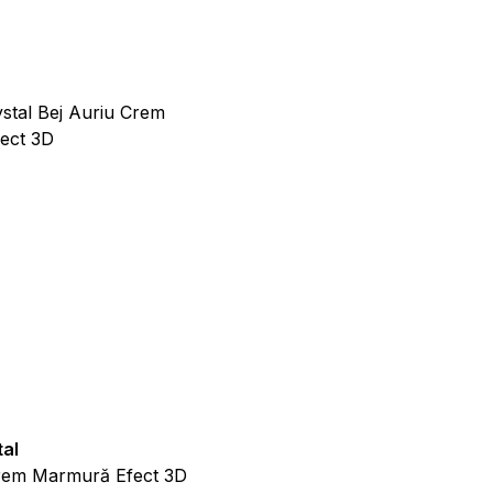
iona corect fără ele.
 funcționarea site-ului, de
i pe site, prin colectarea și
 de a afișa reclame care
tal
Covor Nizza
i de terță parte.
Crem Marmură Efect 3D
Crem Modern Antiderapant