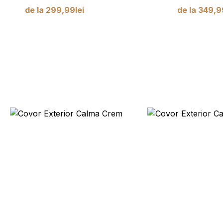
de la
299,99
lei
de la
349,9
ificate
sunt cookie-uri aflate în proces de clasificare, împreună cu furnizorii
Salvează preferințele mele