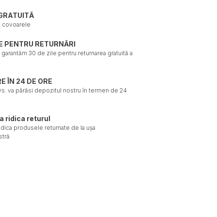
GRATUITĂ
e covoarele
LE PENTRU RETURNĂRI
ți garantăm 30 de zile pentru returnarea gratuită a
E ÎN 24 DE ORE
. va părăsi depozitul nostru în termen de 24
a ridica returul
ridica produsele returnate de la ușa
tră