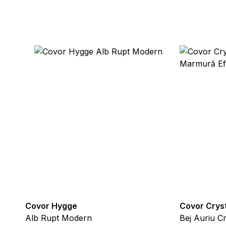
esențiale pentru funcțiile de bază ale site-ului și site-ul nu va funcț
ează date care permit identificarea persoanei.
erințe permit site-ului să rețină informații care schimbă aspectul sau
u regiunea în care se află utilizatorul.
ă deținătorii de site-uri să înțeleagă cum se comportă diferiți utilizator
onime.
rketing
unt utilizate pentru a urmări utilizatorii pe site-uri web. Scopul este
Covor Hygge
Covor Crys
e pentru utilizatori și, astfel, mai valoroase pentru editori și anunțător
Alb Rupt Modern
Bej Auriu 