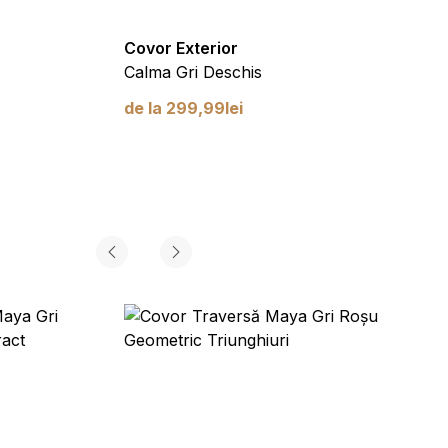
Covor Exterior
Covor
Calma Gri Deschis
Calma
de la
299,99
lei
de la