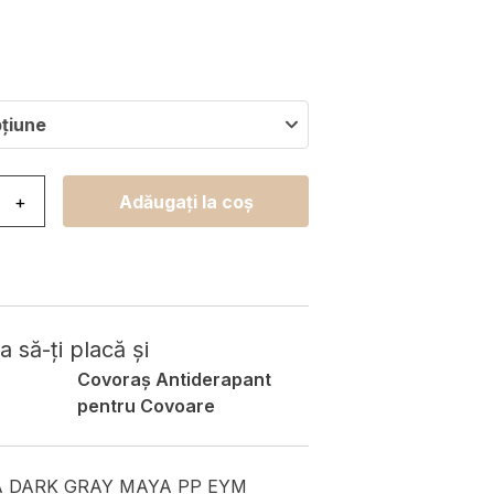
pțiune
ovor Maya Gri Negru Dungi
+
Adăugați la coș
 să-ți placă și
Covoraș Antiderapant
pentru Covoare
A DARK GRAY MAYA PP EYM