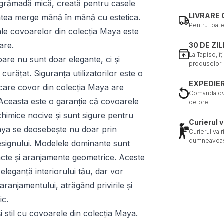
grămadă mică, creată pentru casele
LIVRARE 
atea merge mână în mână cu estetica.
Pentru toat
ale covoarelor din colecția Maya este
are.
30 DE ZI
La Tapiso, î
are nu sunt doar elegante, ci și
produselor
curățat. Siguranța utilizatorilor este o
EXPEDIER
ecare covor din colecția Maya are
Comanda dvs
 Aceasta este o garanție că covoarele
de ore
chimice nocive și sunt sigure pentru
Curierul v
 Maya se deosebește nu doar prin
Curierul va 
dumneavoas
 designului. Modelele dominante sunt
cte și aranjamente geometrice. Aceste
eganță interiorului tău, dar vor
aranjamentului, atrăgând privirile și
ic.
i stil cu covoarele din colecția Maya.