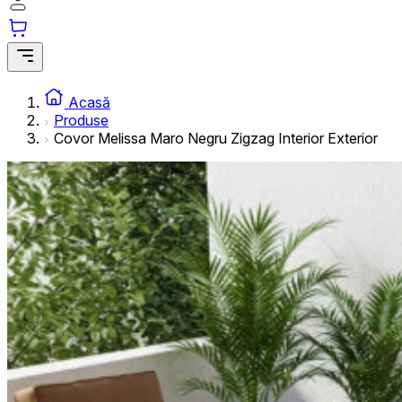
informațiilor anonime.
Cookie-urile de marketing
Cookie-urile de marketing sunt utilizate pentru a urmări uti
interesante pentru utilizatori și, astfel, mai valoroase pentru
Acasă
Produse
Covor Melissa Maro Negru Zigzag Interior Exterior
Cookie-urile neclasificate
Cookie-urile neclasificate sunt cookie-uri aflate în proces 