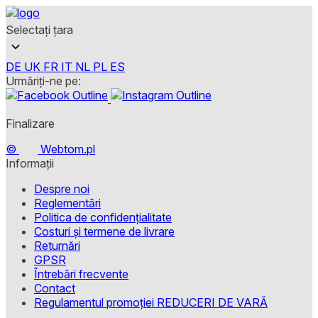
Selectați țara
DE
UK
FR
IT
NL
PL
ES
Urmăriți-ne pe:
Finalizare
©
Webtom.pl
Informații
Despre noi
Reglementări
Politica de confidențialitate
Costuri și termene de livrare
Returnări
GPSR
Întrebări frecvente
Contact
Regulamentul promoției REDUCERI DE VARĂ