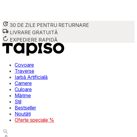
30 DE ZILE PENTRU RETURNARE
LIVRARE GRATUITĂ
Folosim cookie-uri pentru a personaliza conținutul și reclame
Împărtășim informații despre modul în care utilizezi site-ul 
EXPEDIERE RAPIDĂ
combina aceste informații cu alte date primite de la tine sau 
Necesare
Covoare
Traverse
Cookie-urile necesare sunt esențiale pentru funcțiile de bază
Iarbă Artificială
stochează date care permit identificarea persoanei.
Camere
Culoare
Preferințe
Mărime
Stil
Cookie-urile legate de preferințe permit site-ului să rețin
Bestseller
preferată sau regiunea în care se află utilizatorul.
Noutăți
Oferte speciale %
Statistică
Cookie-urile statistice ajută deținătorii de site-uri să înțel