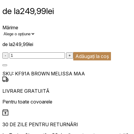
de la
249,99
lei
Mărime
de la
249,99
lei
:product_name quantity
-
+
Adăugați la coș
SKU:
KF91A BROWN MELISSA MAA
LIVRARE GRATUITĂ
Pentru toate covoarele
30 DE ZILE PENTRU RETURNĂRI