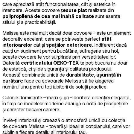
care apreciază atât funcționalitatea, cât și estetica în
interioare. Aceste covoare
țesute plat
realizate din
polipropilenă
de cea mai înaltă calitate
sunt esența
stilului și a practicabilității.
Melissa este mai mult decât doar covoare – este un element
decorativ excelent, care se potrivește perfect
atât
interioarelor
cât și
spațiilor exterioare
. Indiferent dacă
cauți un supliment pentru bucătărie, sufragerie sau hol,
aceste covoare te vor surprinde prin versatilitatea lor.
Datorită
certificatului OEKO-TEX
te poți bucura nu doar
de estetică, ci și de siguranța și calitatea produsului.
Această combinație unică de
durabilitate
,
ușurință în
curățare
face ca covoarele Melissa să fie alegerea
numărul unu pentru toți iubitorii de soluții practice.
Culorile dominante – maro și gri – conferă colecției eleganță,
în timp ce modelele moderne adaugă o notă de prospețime
și caracter fiecărei camere.
Învie-ți interiorul și creează o atmosferă unică cu colecția
de covoare Melissa – tovarășii ideali ai cotidianului, care vor
sublinia fiecare detaliu al interiorului tău.