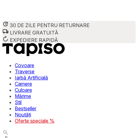
30 DE ZILE PENTRU RETURNARE
LIVRARE GRATUITĂ
Folosim cookie-uri pentru a personaliza conținutul și reclame
Împărtășim informații despre modul în care utilizezi site-ul 
EXPEDIERE RAPIDĂ
combina aceste informații cu alte date primite de la tine sau 
Necesare
Covoare
Traverse
Cookie-urile necesare sunt esențiale pentru funcțiile de bază
Iarbă Artificială
stochează date care permit identificarea persoanei.
Camere
Culoare
Preferințe
Mărime
Stil
Cookie-urile legate de preferințe permit site-ului să rețin
Bestseller
preferată sau regiunea în care se află utilizatorul.
Noutăți
Oferte speciale %
Statistică
Cookie-urile statistice ajută deținătorii de site-uri să înțel