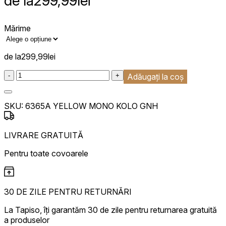
de la
299,99
lei
Mărime
de la
299,99
lei
:product_name quantity
-
+
Adăugați la coș
SKU:
6365A YELLOW MONO KOLO GNH
LIVRARE GRATUITĂ
Pentru toate covoarele
30 DE ZILE PENTRU RETURNĂRI
La Tapiso, îți garantăm 30 de zile pentru returnarea gratuită
a produselor