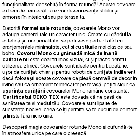
funcționalitate deosebită în formă rotundă! Aceste covoare
extrem de fermecătoare vor deveni esența stilului și
armoniei în interiorul sau pe terasa ta.
Datorită
formei sale rotunde
, covoarele Mono vor
adăuga camerei tale un caracter unic. Create cu gândul la
estetică și funcționalitate, se potrivesc perfect atât cu
aranjamentele minimaliste, cât și cu stilurile mai clasice sau
boho.
Covorul Mono cu grămadă mică de înaltă
calitate
nu este doar frumos vizual, ci și practic pentru
utilizarea zilnică. Covoarele sunt ideale pentru bucătărie,
ușor de curățat, chiar și pentru roboții de curățate Indiferent
dacă folosești aceste covoare ca piesă centrală de decor în
living sau ca ornament fermecător pe terasă, poți fi sigur că
ușurința curățării
covoarelor Mono rămâne constantă.
Certificatul OEKO-TEX
este dovada că ne pasă de
sănătatea ta și mediul tău. Covoarele sunt lipsite de
substanțe nocive, ceea ce îți permite să te bucuri de confort
și liniște fără nicio grijă.
Descoperă magia covoarelor rotunde Mono și cufundă-te
în atmosfera unică pe care o creează.