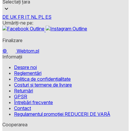
Selectați țara
DE
UK
FR
IT
NL
PL
ES
Urmăriți-ne pe:
Finalizare
©
Webtom.pl
Informații
Despre noi
Reglementări
Politica de confidențialitate
Costuri și termene de livrare
Returnări
GPSR
Întrebări frecvente
Contact
Regulamentul promoției REDUCERI DE VARĂ
Cooperarea