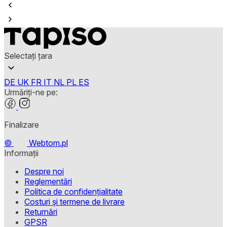
Selectați țara
DE
UK
FR
IT
NL
PL
ES
Urmăriți-ne pe:
Finalizare
©
Webtom.pl
Informații
Despre noi
Reglementări
Politica de confidențialitate
Costuri și termene de livrare
Returnări
GPSR