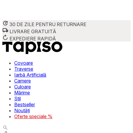
30 DE ZILE PENTRU RETURNARE
LIVRARE GRATUITĂ
Folosim cookie-uri pentru a personaliza conținutul și reclame
Împărtășim informații despre modul în care utilizezi site-ul 
EXPEDIERE RAPIDĂ
combina aceste informații cu alte date primite de la tine sau 
Necesare
Covoare
Traverse
Cookie-urile necesare sunt esențiale pentru funcțiile de bază
Iarbă Artificială
stochează date care permit identificarea persoanei.
Camere
Culoare
Preferințe
Mărime
Stil
Cookie-urile legate de preferințe permit site-ului să rețin
Bestseller
preferată sau regiunea în care se află utilizatorul.
Noutăți
Oferte speciale %
Statistică
Cookie-urile statistice ajută deținătorii de site-uri să înțel