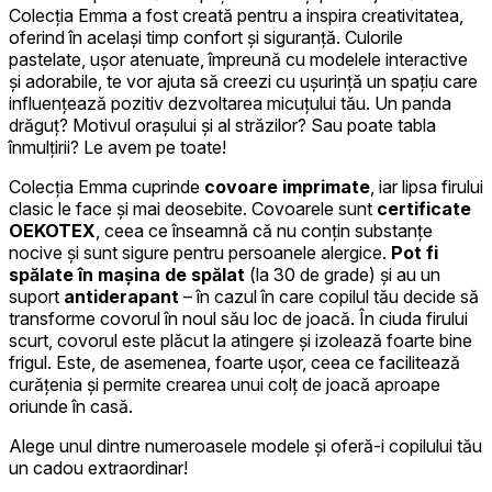
Colecția Emma a fost creată pentru a inspira creativitatea,
oferind în același timp confort și siguranță. Culorile
pastelate, ușor atenuate, împreună cu modelele interactive
și adorabile, te vor ajuta să creezi cu ușurință un spațiu care
influențează pozitiv dezvoltarea micuțului tău. Un panda
drăguț? Motivul orașului și al străzilor? Sau poate tabla
înmulțirii? Le avem pe toate!
Colecția Emma cuprinde
covoare imprimate
, iar lipsa firului
clasic le face și mai deosebite. Covoarele sunt
certificate
OEKOTEX
, ceea ce înseamnă că nu conțin substanțe
nocive și sunt sigure pentru persoanele alergice.
Pot fi
spălate în mașina de spălat
(la 30 de grade) și au un
suport
antiderapant
– în cazul în care copilul tău decide să
transforme covorul în noul său loc de joacă. În ciuda firului
scurt, covorul este plăcut la atingere și izolează foarte bine
frigul. Este, de asemenea, foarte ușor, ceea ce facilitează
curățenia și permite crearea unui colț de joacă aproape
oriunde în casă.
Alege unul dintre numeroasele modele și oferă-i copilului tău
un cadou extraordinar!