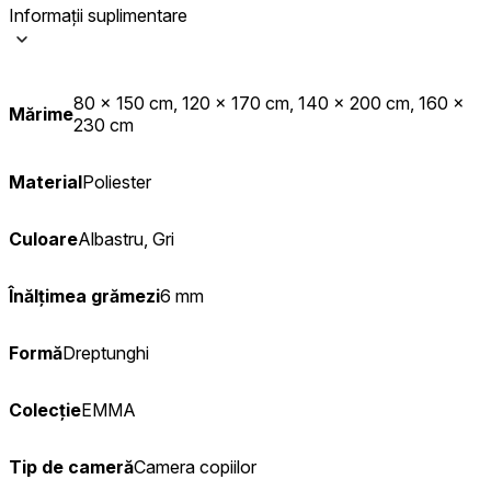
Informații suplimentare
80 x 150 cm, 120 x 170 cm, 140 x 200 cm, 160 x
Mărime
230 cm
Material
Poliester
Culoare
Albastru, Gri
Înălțimea grămezi
6 mm
Formă
Dreptunghi
Colecție
EMMA
Tip de cameră
Camera copiilor