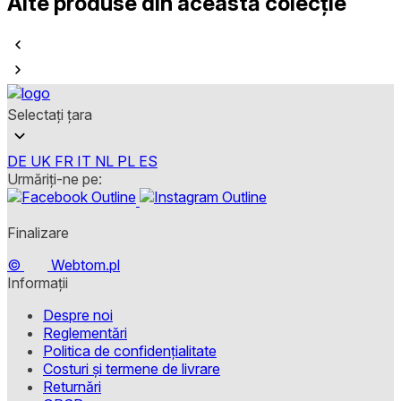
Alte produse din această colecție
Selectați țara
DE
UK
FR
IT
NL
PL
ES
Urmăriți-ne pe:
Finalizare
©
Webtom.pl
Informații
Despre noi
Reglementări
Politica de confidențialitate
Costuri și termene de livrare
Returnări