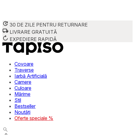
30 DE ZILE PENTRU RETURNARE
LIVRARE GRATUITĂ
Folosim cookie-uri pentru a personaliza conținutul și reclame
Împărtășim informații despre modul în care utilizezi site-ul 
EXPEDIERE RAPIDĂ
combina aceste informații cu alte date primite de la tine sau 
Necesare
Covoare
Traverse
Cookie-urile necesare sunt esențiale pentru funcțiile de bază
Iarbă Artificială
stochează date care permit identificarea persoanei.
Camere
Culoare
Preferințe
Mărime
Stil
Cookie-urile legate de preferințe permit site-ului să rețin
Bestseller
preferată sau regiunea în care se află utilizatorul.
Noutăți
Oferte speciale %
Statistică
Cookie-urile statistice ajută deținătorii de site-uri să înțel