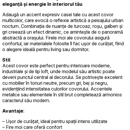
eleganță și energie în interiorul tău
Adaugă un accent expresiv casei tale cu acest covor
multicolor, care evocă o reflexie artistică a peisajului urban
nocturn. Combinația de nuanțe de turcoaz, roșu, galben și
gri creează un efect dinamic, ce amintește de o panoramă
abstractă a orașului. Firele moi ale covorului asigură
confortul, iar materialele folosite îl fac ușor de curățat, fiind
o alegere ideală pentru living sau dormitor.
Stil
:
Acest covor este perfect pentru interioare moderne,
industriale și de tip loft, unde modelul său artistic poate
deveni punctul central al decorului. Se potrivește excelent
cu mobilier în tonuri neutre, precum gri, bej și negru,
evidențiind intensitatea culorilor covorului. Accentele
metalice sau elementele în stil brut completează armonios
caracterul său modern.
Avantaje
:
– Ușor de curățat, ideal pentru spații intens utilizate
– Fire moi care oferă confort