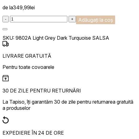
de la
349,99
lei
:product_name quantity
-
+
Adăugați la coș
SKU:
9802A Light Grey Dark Turquoise SALSA
LIVRARE GRATUITĂ
Pentru toate covoarele
30 DE ZILE PENTRU RETURNĂRI
La Tapiso, îți garantăm 30 de zile pentru returnarea gratuită
a produselor
EXPEDIERE ÎN 24 DE ORE