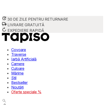
30 DE ZILE PENTRU RETURNARE
LIVRARE GRATUITĂ
Folosim cookie-uri pentru a personaliza conținutul și reclame
Împărtășim informații despre modul în care utilizezi site-ul 
EXPEDIERE RAPIDĂ
combina aceste informații cu alte date primite de la tine sau 
Necesare
Covoare
Traverse
Cookie-urile necesare sunt esențiale pentru funcțiile de bază
Iarbă Artificială
stochează date care permit identificarea persoanei.
Camere
Culoare
Preferințe
Mărime
Stil
Cookie-urile legate de preferințe permit site-ului să rețin
Bestseller
preferată sau regiunea în care se află utilizatorul.
Noutăți
Oferte speciale %
Statistică
Cookie-urile statistice ajută deținătorii de site-uri să înțel