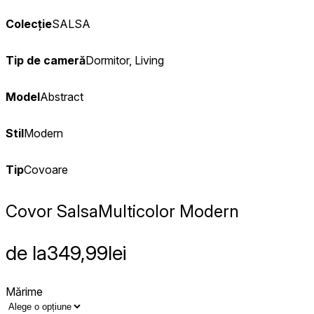
Colecție
SALSA
Tip de cameră
Dormitor, Living
Model
Abstract
Stil
Modern
Tip
Covoare
Covor Salsa
Multicolor Modern
de la
349,99
lei
Mărime