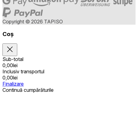
Copyright © 2026 TAPISO
Coș
Sub-total
0,00
lei
Inclusiv transportul
0,00
lei
Finalizare
Continuă cumpărăturile
Achiziții publice
Coșul este gol
Adrese
Detalii privind contul
Sub-total
Parolă pierdută
0,00
lei