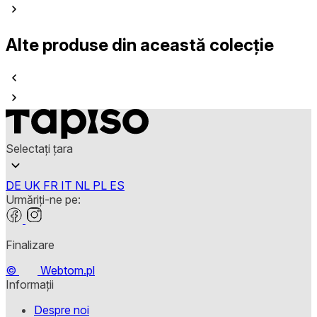
Alte produse din această colecție
Selectați țara
DE
UK
FR
IT
NL
PL
ES
Urmăriți-ne pe:
Finalizare
©
Webtom.pl
Informații
Despre noi