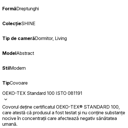
Formă
Dreptunghi
Colecție
SHINE
Tip de cameră
Dormitor, Living
Model
Abstract
Stil
Modern
Tip
Covoare
OEKO-TEX Standard 100 ISTO 081191
Covorul deține certificatul OEKO-TEX® STANDARD 100,
care atestă că produsul a fost testat și nu conține substanțe
nocive în concentrații care afectează negativ sănătatea
umană.