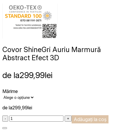
Covor Shine
Gri Auriu Marmură
Abstract Efect 3D
de la
299,99
lei
Mărime
de la
299,99
lei
:product_name quantity
-
+
Adăugați la coș