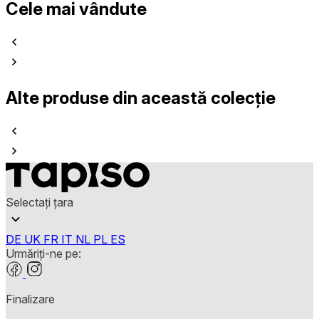
Cele mai vândute
Alte produse din această colecție
Selectați țara
DE
UK
FR
IT
NL
PL
ES
Urmăriți-ne pe:
Finalizare