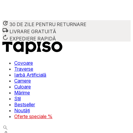
30 DE ZILE PENTRU RETURNARE
LIVRARE GRATUITĂ
Folosim cookie-uri pentru a personaliza conținutul și reclame
Împărtășim informații despre modul în care utilizezi site-ul 
EXPEDIERE RAPIDĂ
combina aceste informații cu alte date primite de la tine sau 
Necesare
Covoare
Traverse
Cookie-urile necesare sunt esențiale pentru funcțiile de bază
Iarbă Artificială
stochează date care permit identificarea persoanei.
Camere
Culoare
Preferințe
Mărime
Stil
Cookie-urile legate de preferințe permit site-ului să rețin
Bestseller
preferată sau regiunea în care se află utilizatorul.
Noutăți
Oferte speciale %
Statistică
Cookie-urile statistice ajută deținătorii de site-uri să înțel