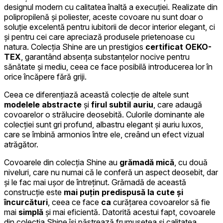
designul modern cu calitatea înaltă a execuției. Realizate din
polipropilenă și poliester, aceste covoare nu sunt doar o
soluție excelentă pentru iubitorii de decor interior elegant, ci
și pentru cei care apreciază produsele prietenoase cu
natura. Colecția Shine are un prestigios
certificat OEKO-
TEX
, garantând absența substanțelor nocive pentru
sănătate și mediu, ceea ce face posibilă introducerea lor în
orice încăpere fără griji.
Ceea ce diferențiază această colecție de altele sunt
modelele abstracte
și
firul subtil auriu
, care adaugă
covoarelor o strălucire deosebită. Culorile dominante ale
colecției sunt gri profund, albastru elegant și auriu luxos,
care se îmbină armonios între ele, creând un efect vizual
atrăgător.
Covoarele din colecția Shine au
grămadă mică
, cu două
niveluri, care nu numai că le conferă un aspect deosebit, dar
și le fac mai ușor de întreținut. Grămadă de această
construcție este
mai puțin predispusă la cute și
încurcături
, ceea ce face
ca
curățarea covoarelor să fie
mai
simplă
și mai eficientă. Datorită acestui fapt, covoarele
din colecția Shine își păstrează frumusețea și calitatea