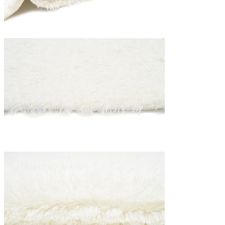
Folosim cookie-uri pentru a pers
Împărtășim informații despre mod
combina aceste informații cu alte
Necesare
Cookie-urile necesare sunt esenț
stochează date care permit iden
Preferințe
Cookie-urile legate de preferin
preferată sau regiunea în care se