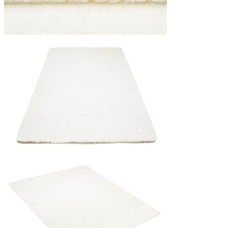
Statistică
Cookie-urile statistice ajută deț
informațiilor anonime.
Cookie-urile de mark
Cookie-urile de marketing sunt u
interesante pentru utilizatori și
Cookie-urile neclasifi
Cookie-urile neclasificate sunt 
Respinge