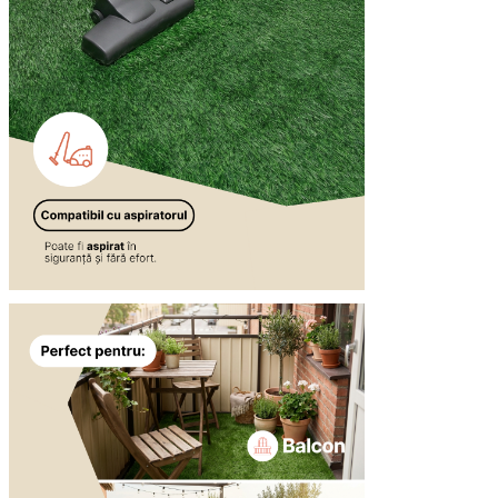
Statistică
Cookie-urile statistice ajută deț
informațiilor anonime.
Cookie-urile de mark
Cookie-urile de marketing sunt u
interesante pentru utilizatori și
Cookie-urile neclasifi
Cookie-urile neclasificate sunt 
Respinge