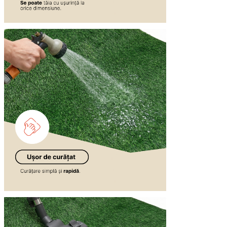
Folosim cookie-uri pentru a pers
Împărtășim informații despre mod
combina aceste informații cu alte
Necesare
Cookie-urile necesare sunt esenț
stochează date care permit iden
Preferințe
Cookie-urile legate de preferin
preferată sau regiunea în care se