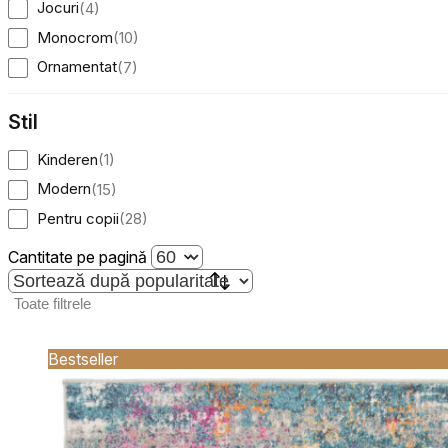
Jocuri
(
4
)
Statistică
Monocrom
(
10
)
Cookie-urile statistice ajută deț
Ornamentat
(
7
)
informațiilor anonime.
Stil
Cookie-urile de mark
Kinderen
(
1
)
Cookie-urile de marketing sunt u
interesante pentru utilizatori și
Modern
(
15
)
Pentru copii
(
28
)
Cookie-urile neclasifi
Cantitate pe pagină
Cookie-urile neclasificate sunt 
Toate filtrele
Respinge
Bestseller