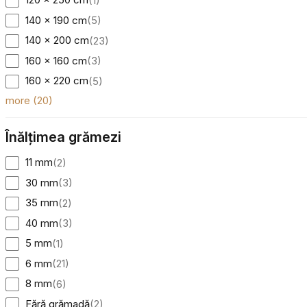
(
1
)
140 x 190 cm
(
5
)
140 x 200 cm
(
23
)
160 x 160 cm
(
3
)
160 x 220 cm
(
5
)
more
(
20
)
Înălțimea grămezi
11 mm
(
2
)
30 mm
(
3
)
35 mm
(
2
)
40 mm
(
3
)
5 mm
(
1
)
6 mm
(
21
)
8 mm
(
6
)
Fără grămadă
(
2
)