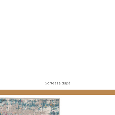
inătorii de site-uri să înțeleagă cum se comportă diferiți utilizatori pe site, prin
eting
tilizate pentru a urmări utilizatorii pe site-uri web. Scopul este de a afișa recl
, astfel, mai valoroase pentru editori și anunțători de terță parte.
cate
cookie-uri aflate în proces de clasificare, împreună cu furnizorii fiecărei cookie
Salvează preferințele mele
Sortează după