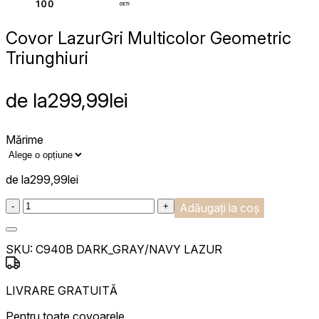
Covor Lazur
Gri Multicolor Geometric
Triunghiuri
de la
299,99
lei
Mărime
de la
299,99
lei
:product_name quantity
-
+
Adăugați la coș
SKU:
C940B DARK_GRAY/NAVY LAZUR
LIVRARE GRATUITĂ
Pentru toate covoarele