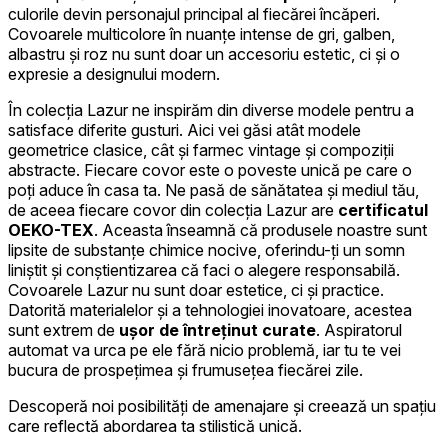
culorile devin personajul principal al fiecărei încăperi.
Covoarele multicolore în nuanțe intense de gri, galben,
albastru și roz nu sunt doar un accesoriu estetic, ci și o
expresie a designului modern.
În colecția Lazur ne inspirăm din diverse modele pentru a
satisface diferite gusturi. Aici vei găsi atât modele
geometrice clasice, cât și farmec vintage și compoziții
abstracte. Fiecare covor este o poveste unică pe care o
poți aduce în casa ta. Ne pasă de sănătatea și mediul tău,
de aceea fiecare covor din colecția Lazur are
certificatul
OEKO-TEX
. Aceasta înseamnă că produsele noastre sunt
lipsite de substanțe chimice nocive, oferindu-ți un somn
liniștit și conștientizarea că faci o alegere responsabilă.
Covoarele Lazur nu sunt doar estetice, ci și practice.
Datorită materialelor și a tehnologiei inovatoare, acestea
sunt extrem de
ușor de întreținut curate
. Aspiratorul
automat va urca pe ele fără nicio problemă, iar tu te vei
bucura de prospețimea și frumusețea fiecărei zile.
Descoperă noi posibilități de amenajare și creează un spațiu
care reflectă abordarea ta stilistică unică.