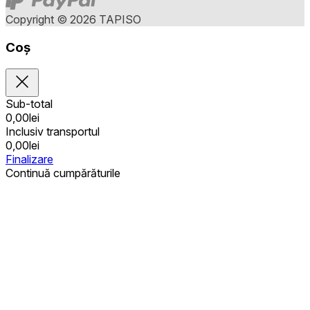
Copyright © 2026 TAPISO
Coș
Sub-total
0,00
lei
Inclusiv transportul
0,00
lei
Finalizare
Continuă cumpărăturile
Achiziții publice
Coșul este gol
Adrese
Detalii privind contul
Sub-total
Parolă pierdută
0,00
lei
Inclusiv transportul
0,00
lei
Arată coșul
Checkout