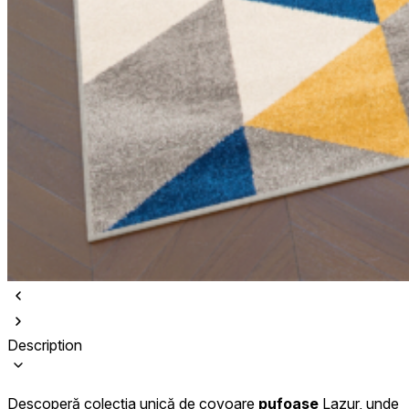
Description
Descoperă colecția unică de covoare
pufoase
Lazur, unde