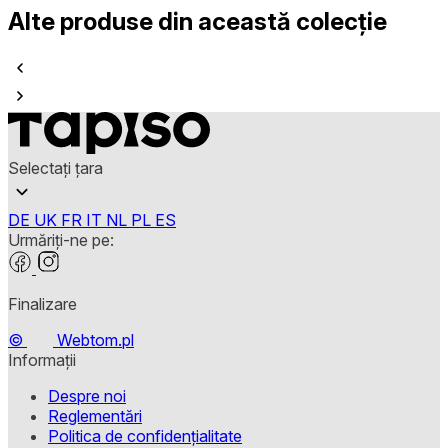
Alte produse din această colecție
Selectați țara
DE
UK
FR
IT
NL
PL
ES
Urmăriți-ne pe:
Finalizare
©
Webtom.pl
Informații
Despre noi
Reglementări
Politica de confidențialitate