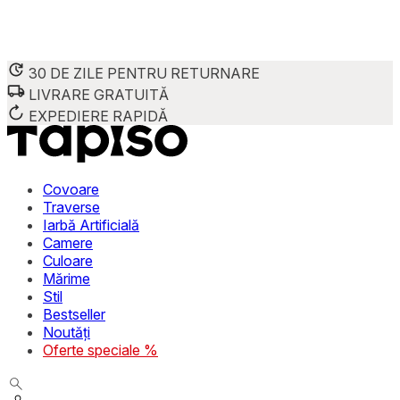
30 DE ZILE PENTRU RETURNARE
LIVRARE GRATUITĂ
Folosim cookie-uri pentru a personaliza conținutul și reclame
Împărtășim informații despre modul în care utilizezi site-ul 
EXPEDIERE RAPIDĂ
combina aceste informații cu alte date primite de la tine sau 
Necesare
Covoare
Traverse
Cookie-urile necesare sunt esențiale pentru funcțiile de bază
Iarbă Artificială
stochează date care permit identificarea persoanei.
Camere
Culoare
Preferințe
Mărime
Stil
Cookie-urile legate de preferințe permit site-ului să rețin
Bestseller
preferată sau regiunea în care se află utilizatorul.
Noutăți
Oferte speciale %
Statistică
Cookie-urile statistice ajută deținătorii de site-uri să înțel