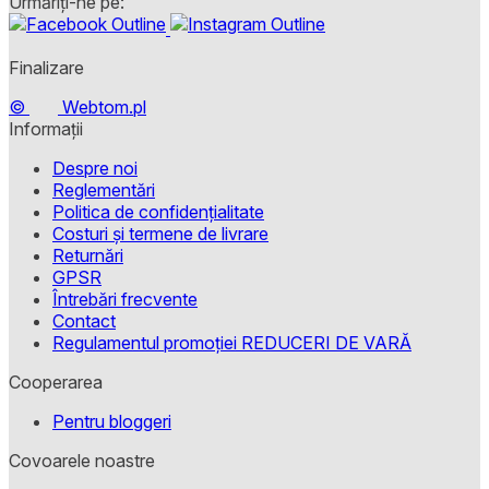
Urmăriți-ne pe:
Finalizare
©
Webtom.pl
Informații
Despre noi
Reglementări
Politica de confidențialitate
Costuri și termene de livrare
Returnări
GPSR
Întrebări frecvente
Contact
Regulamentul promoției REDUCERI DE VARĂ
Cooperarea
Pentru bloggeri
Covoarele noastre