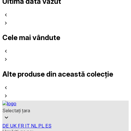
Ultima dată văzut
Cele mai vândute
Alte produse din această colecție
Selectați țara
DE
UK
FR
IT
NL
PL
ES