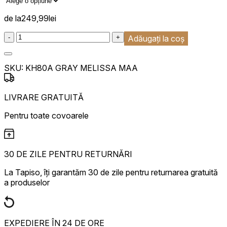
de la
249,99
lei
:product_name quantity
-
+
Adăugați la coș
SKU:
KH80A GRAY MELISSA MAA
LIVRARE GRATUITĂ
Pentru toate covoarele
30 DE ZILE PENTRU RETURNĂRI
La Tapiso, îți garantăm 30 de zile pentru returnarea gratuită
a produselor
EXPEDIERE ÎN 24 DE ORE