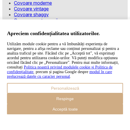
Covoare moderne
Covoare vintage
Covoare shaggy
Covoare pentru copii
Modalități de plată
Apreciem confidențialitatea utilizatorilor.
Utilizăm module cookie pentru a vă îmbunătăți experiența de
navigare, pentru a afișa reclame sau conținut personalizat și pentru a
Copyright © 2026 TAPISO
analiza traficul pe site. Făcând clic pe „Acceptă tot”, vă exprimați
acordul pentru utilizarea cookie-urilor. Vă puteți modifica opțiunea
Coș
oricând făcând clic pe „Personalizare”. Pentru mai multe informații,
consultați
Politica noastră privind modulele cookie și Politica de
confidențialitate
, precum și pagina Google despre
modul în care
prelucrează datele cu caracter personal
.
Sub-total
Personalizează
0,00
lei
Inclusiv transportul
Respinge
0,00
lei
Finalizare
Acceptă toate
Continuă cumpărăturile