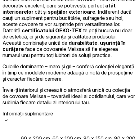
decorativ excelent, care se potrivește perfect
atât
Acceptă toate
interioarelor
cât și
spațiilor exterioare
. Indiferent dacă
cauți un supliment pentru bucătărie, sufragerie sau hol,
aceste covoare te vor surprinde prin versatilitatea lor.
Datorită
certificatului OEKO-TEX
te poți bucura nu doar
de estetică, ci și de siguranța și calitatea produsului.
Această combinație unică de
durabilitate
,
ușurință în
curățare
face ca covoarele Melissa să fie alegerea
numărul unu pentru toți iubitorii de soluții practice.
Culorile dominante – maro și gri – conferă colecției eleganță,
în timp ce modelele moderne adaugă o notă de prospețime
și caracter fiecărei camere.
Învie-ți interiorul și creează o atmosferă unică cu colecția
de covoare Melissa – tovarășii ideali ai cotidianului, care vor
sublinia fiecare detaliu al interiorului tău.
Informații suplimentare
60 x 200 cm, 60 x 100 cm, 80 x 150 cm, 80 x 200