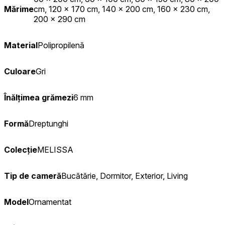
Mărime
cm, 120 x 170 cm, 140 x 200 cm, 160 x 230 cm,
200 x 290 cm
Material
Polipropilenă
Culoare
Gri
Înălțimea grămezi
6 mm
Formă
Dreptunghi
Colecție
MELISSA
Tip de cameră
Bucătărie, Dormitor, Exterior, Living
Model
Ornamentat