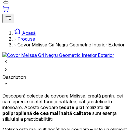
Statistică
Cookie-urile statistice ajută deținătorii de site-uri să înțeleagă cum se
comportă diferiți utilizatori pe site, prin colectarea și raportarea
informațiilor anonime.
Acasă
Produse
Cookie-urile de marketing
Covor Melissa Gri Negru Geometric Interior Exterior
Cookie-urile de marketing sunt utilizate pentru a urmări utilizatorii pe
site-uri web. Scopul este de a afișa reclame care sunt relevante și
interesante pentru utilizatori și, astfel, mai valoroase pentru editori și
anunțători de terță parte.
Description
Cookie-urile neclasificate
Cookie-urile neclasificate sunt cookie-uri aflate în proces de
Descoperă colecția de covoare Melissa, creată pentru cei
clasificare, împreună cu furnizorii fiecărei cookie.
care apreciază atât funcționalitatea, cât și estetica în
interioare. Aceste covoare
țesute plat
realizate din
polipropilenă
de cea mai înaltă calitate
sunt esența
Respinge
stilului și a practicabilității.
Salvează preferințele mele
Melissa este mai mult decât doar covoare – este un element