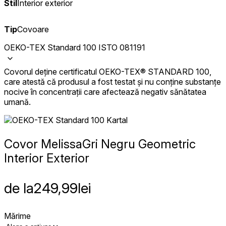
Stil
Interior exterior
Tip
Covoare
OEKO-TEX Standard 100 ISTO 081191
Covorul deține certificatul OEKO-TEX® STANDARD 100,
care atestă că produsul a fost testat și nu conține substanțe
nocive în concentrații care afectează negativ sănătatea
umană.
Covor Melissa
Gri Negru Geometric
Interior Exterior
de la
249,99
lei
Mărime