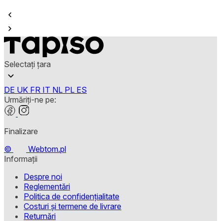
Selectați țara
DE
UK
FR
IT
NL
PL
ES
Urmăriți-ne pe:
Finalizare
©
Webtom.pl
Informații
Despre noi
Reglementări
Politica de confidențialitate
Costuri și termene de livrare
Returnări