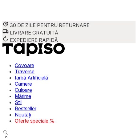
30 DE ZILE PENTRU RETURNARE
LIVRARE GRATUITĂ
Folosim cookie-uri pentru a personaliza conținutul și reclame
Împărtășim informații despre modul în care utilizezi site-ul 
EXPEDIERE RAPIDĂ
combina aceste informații cu alte date primite de la tine sau 
Necesare
Covoare
Traverse
Cookie-urile necesare sunt esențiale pentru funcțiile de bază
Iarbă Artificială
stochează date care permit identificarea persoanei.
Camere
Culoare
Preferințe
Mărime
Stil
Cookie-urile legate de preferințe permit site-ului să rețin
Bestseller
preferată sau regiunea în care se află utilizatorul.
Noutăți
Oferte speciale %
Statistică
Cookie-urile statistice ajută deținătorii de site-uri să înțel