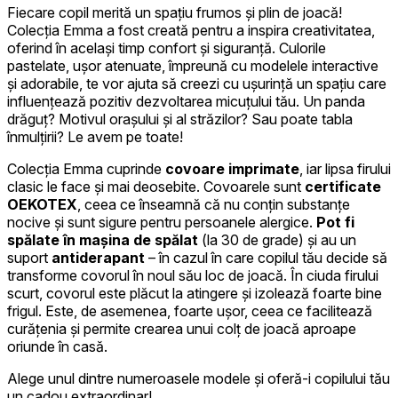
Fiecare copil merită un spațiu frumos și plin de joacă!
Colecția Emma a fost creată pentru a inspira creativitatea,
oferind în același timp confort și siguranță. Culorile
pastelate, ușor atenuate, împreună cu modelele interactive
și adorabile, te vor ajuta să creezi cu ușurință un spațiu care
influențează pozitiv dezvoltarea micuțului tău. Un panda
drăguț? Motivul orașului și al străzilor? Sau poate tabla
înmulțirii? Le avem pe toate!
Colecția Emma cuprinde
covoare imprimate
, iar lipsa firului
clasic le face și mai deosebite. Covoarele sunt
certificate
OEKOTEX
, ceea ce înseamnă că nu conțin substanțe
nocive și sunt sigure pentru persoanele alergice.
Pot fi
spălate în mașina de spălat
(la 30 de grade) și au un
suport
antiderapant
– în cazul în care copilul tău decide să
transforme covorul în noul său loc de joacă. În ciuda firului
scurt, covorul este plăcut la atingere și izolează foarte bine
frigul. Este, de asemenea, foarte ușor, ceea ce facilitează
curățenia și permite crearea unui colț de joacă aproape
oriunde în casă.
Alege unul dintre numeroasele modele și oferă-i copilului tău
un cadou extraordinar!