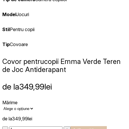
Model
Jocuri
Stil
Pentru copii
Tip
Covoare
Covor pentru
copii Emma Verde Teren
de Joc Antiderapant
de la
349,99
lei
Mărime
de la
349,99
lei
:product_name quantity