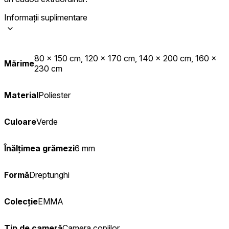
Informații suplimentare
80 x 150 cm, 120 x 170 cm, 140 x 200 cm, 160 x
Mărime
230 cm
Material
Poliester
Culoare
Verde
Înălțimea grămezi
6 mm
Formă
Dreptunghi
Colecție
EMMA
Tip de cameră
Camera copiilor