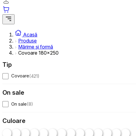
Acasă
Produse
Mărime și formă
Covoare 180x250
Tip
Covoare
(
421
)
On sale
On sale
(
8
)
Culoare