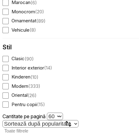
Marocan
(
6
)
Statistică
Monocrom
(
20
)
Cookie-urile statistice ajută deț
Ornamentat
(
89
)
informațiilor anonime.
Vehicule
(
8
)
Cookie-urile de mark
Stil
Cookie-urile de marketing sunt u
interesante pentru utilizatori și
Clasic
(
90
)
Interior exterior
(
14
)
Cookie-urile neclasifi
Kinderen
(
10
)
Cookie-urile neclasificate sunt 
Modern
(
333
)
Oriental
(
26
)
Respinge
Pentru copii
(
15
)
Cantitate pe pagină
Toate filtrele