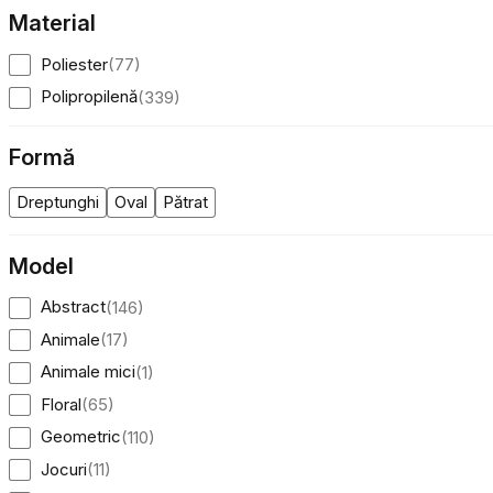
Material
Poliester
(
77
)
Polipropilenă
(
339
)
Formă
Folosim cookie-uri pentru a pers
Dreptunghi
Oval
Pătrat
Împărtășim informații despre mod
combina aceste informații cu alte
Model
Necesare
Abstract
(
146
)
Cookie-urile necesare sunt esenț
Animale
(
17
)
stochează date care permit iden
Animale mici
(
1
)
Floral
(
65
)
Preferințe
Geometric
(
110
)
Cookie-urile legate de preferin
preferată sau regiunea în care se
Jocuri
(
11
)