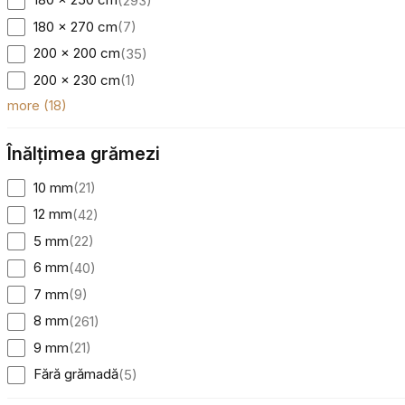
(
293
)
180 x 270 cm
(
7
)
200 x 200 cm
(
35
)
200 x 230 cm
(
1
)
more
(
18
)
Înălțimea grămezi
10 mm
(
21
)
12 mm
(
42
)
5 mm
(
22
)
6 mm
(
40
)
7 mm
(
9
)
8 mm
(
261
)
9 mm
(
21
)
Fără grămadă
(
5
)