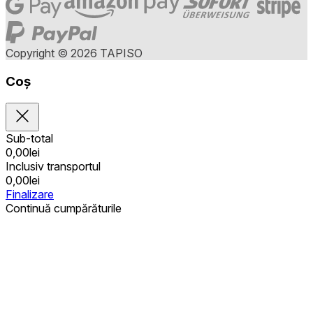
Copyright © 2026 TAPISO
Coș
Sub-total
0,00
lei
Inclusiv transportul
0,00
lei
Finalizare
Continuă cumpărăturile
Achiziții publice
Coșul este gol
Adrese
Detalii privind contul
Sub-total
Parolă pierdută
0,00
lei