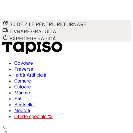
30 DE ZILE PENTRU RETURNARE
LIVRARE GRATUITĂ
Folosim cookie-uri pentru a personaliza conținutul și reclame
Împărtășim informații despre modul în care utilizezi site-ul 
EXPEDIERE RAPIDĂ
combina aceste informații cu alte date primite de la tine sau 
Necesare
Covoare
Traverse
Cookie-urile necesare sunt esențiale pentru funcțiile de bază
Iarbă Artificială
stochează date care permit identificarea persoanei.
Camere
Culoare
Preferințe
Mărime
Stil
Cookie-urile legate de preferințe permit site-ului să rețin
Bestseller
preferată sau regiunea în care se află utilizatorul.
Noutăți
Oferte speciale %
Statistică
Cookie-urile statistice ajută deținătorii de site-uri să înțel