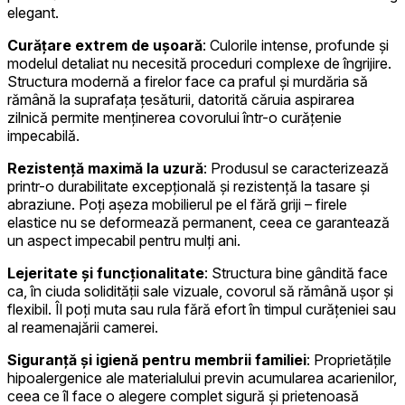
elegant.
Curățare extrem de ușoară
: Culorile intense, profunde și
modelul detaliat nu necesită proceduri complexe de îngrijire.
Structura modernă a firelor face ca praful și murdăria să
rămână la suprafața țesăturii, datorită căruia aspirarea
zilnică permite menținerea covorului într-o curățenie
impecabilă.
Rezistență maximă la uzură
: Produsul se caracterizează
printr-o durabilitate excepțională și rezistență la tasare și
abraziune. Poți așeza mobilierul pe el fără griji – firele
elastice nu se deformează permanent, ceea ce garantează
un aspect impecabil pentru mulți ani.
Lejeritate și funcționalitate
: Structura bine gândită face
ca, în ciuda solidității sale vizuale, covorul să rămână ușor și
flexibil. Îl poți muta sau rula fără efort în timpul curățeniei sau
al reamenajării camerei.
Siguranță și igienă pentru membrii familiei
: Proprietățile
hipoalergenice ale materialului previn acumularea acarienilor,
ceea ce îl face o alegere complet sigură și prietenoasă