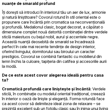
nuanțe de smarald profund
Îți dorești să introduci în interiorul tău un aer de lux, armonie
și natură liniștitoare? Covorul rotund în stil oriental este o
propunere care încântă prin cromatica sa neconvențională
și profundă. Medalionul clasic, bogat decorat, a căpătat o
dimensiune complet nouă datorită combinației dintre verdele
sticlă maiestuos cu bejul nobil, aurul și accentele negre.
Această nuanță deosebită de smarald se încadrează
perfect în cele mai recente tendințe de design interior,
oferind livingului, dormitorului sau biroului un caracter
prestigios. Covorul se combină fantastic cu mobilierul din
lemn închis la culoare, tapițeria din catifea și accesoriile aurii
la modă.
De ce este acest covor alegerea ideală pentru casa
ta?
Cromatică profundă care liniștește și încântă
: Verdele
sticlă, în combinație cu modelul oriental tradițional, creează
în interior o oază de liniște și eleganță. Forma rotundă face
ca acest covor să delimiteze ideal zona de relaxare – se
prezintă excelent sub un fotoliu clasic sau în inima unui living