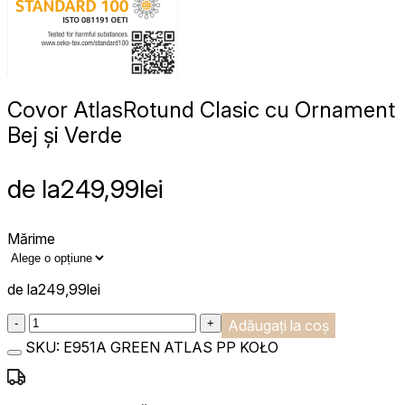
Covor Atlas
Rotund Clasic cu Ornament
Bej și Verde
de la
249,99
lei
Mărime
de la
249,99
lei
:product_name quantity
-
+
Adăugați la coș
SKU:
E951A GREEN ATLAS PP KOŁO