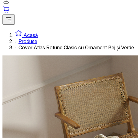
informațiilor anonime.
Cookie-urile de marketing
Cookie-urile de marketing sunt utilizate pentru a urmări uti
interesante pentru utilizatori și, astfel, mai valoroase pentru
Acasă
Produse
Covor Atlas Rotund Clasic cu Ornament Bej și Verde
Cookie-urile neclasificate
Cookie-urile neclasificate sunt cookie-uri aflate în proces 