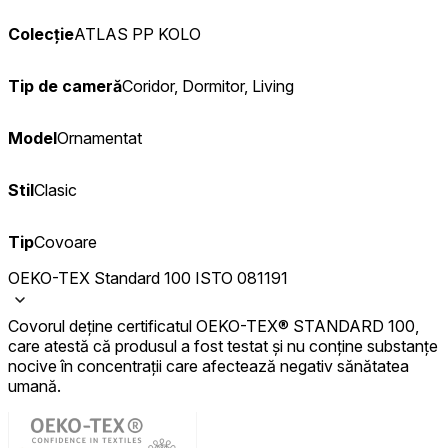
Colecție
ATLAS PP KOLO
Tip de cameră
Coridor, Dormitor, Living
Model
Ornamentat
Stil
Clasic
Tip
Covoare
OEKO-TEX Standard 100 ISTO 081191
Covorul deține certificatul OEKO-TEX® STANDARD 100,
care atestă că produsul a fost testat și nu conține substanțe
nocive în concentrații care afectează negativ sănătatea
umană.