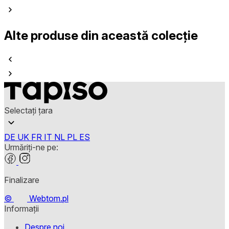
Alte produse din această colecție
Selectați țara
DE
UK
FR
IT
NL
PL
ES
Urmăriți-ne pe:
Finalizare
©
Webtom.pl
Informații
Despre noi