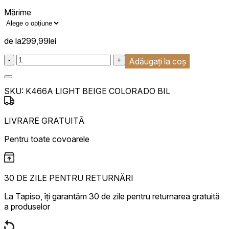
Mărime
de la
299,99
lei
:product_name quantity
-
+
Adăugați la coș
SKU:
K466A LIGHT BEIGE COLORADO BIL
LIVRARE GRATUITĂ
Pentru toate covoarele
30 DE ZILE PENTRU RETURNĂRI
La Tapiso, îți garantăm 30 de zile pentru returnarea gratuită
a produselor