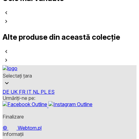
Alte produse din această colecție
Selectați țara
DE
UK
FR
IT
NL
PL
ES
Urmăriți-ne pe:
Finalizare
©
Webtom.pl
Informații