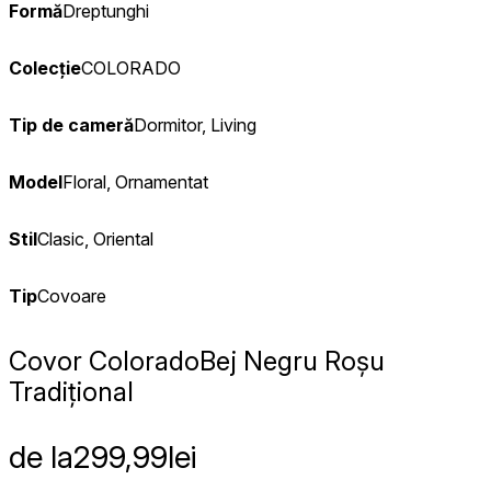
Formă
Dreptunghi
Colecție
COLORADO
Tip de cameră
Dormitor, Living
Model
Floral, Ornamentat
Stil
Clasic, Oriental
Tip
Covoare
Covor Colorado
Bej Negru Roșu
Tradițional
de la
299,99
lei