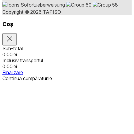
Copyright © 2026 TAPISO
Coș
Sub-total
0,00
lei
Inclusiv transportul
0,00
lei
Finalizare
Continuă cumpărăturile
Achiziții publice
Coșul este gol
Adrese
Detalii privind contul
Sub-total
Parolă pierdută
0,00
lei
Inclusiv transportul
0,00
lei