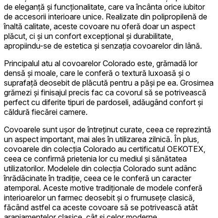
de eleganță și funcționalitate, care va încânta orice iubitor
de accesorii interioare unice. Realizate din polipropilenă de
înaltă calitate, aceste covoare nu oferă doar un aspect
plăcut, ci și un confort excepțional și durabilitate,
apropiindu-se de estetica și senzația covoarelor din lână.
Principalul atu al covoarelor Colorado este, grămadă lor
densă și moale, care le conferă o textură luxoasă și o
suprafață deosebit de plăcută pentru a păși pe ea. Grosimea
grămezi și finisajul precis fac ca covorul să se potrivească
perfect cu diferite tipuri de pardoseli, adăugând confort și
căldură fiecărei camere.
Covoarele sunt ușor de întreținut curate, ceea ce reprezintă
un aspect important, mai ales în utilizarea zilnică. În plus,
covoarele din colecția Colorado au certificatul OEKOTEX,
ceea ce confirmă prietenia lor cu mediul și sănătatea
utilizatorilor. Modelele din colecția Colorado sunt adânc
înrădăcinate în tradiție, ceea ce le conferă un caracter
atemporal. Aceste motive tradiționale de modele conferă
interioarelor un farmec deosebit și o frumusețe clasică,
făcând astfel ca aceste covoare să se potrivească atât
aranjamentelor clasice, cât și celor moderne.