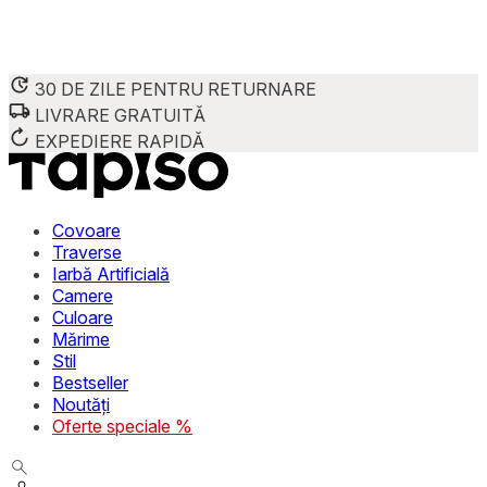
30 DE ZILE PENTRU RETURNARE
LIVRARE GRATUITĂ
Folosim cookie-uri pentru a personaliza conținutul și reclame
Împărtășim informații despre modul în care utilizezi site-ul 
EXPEDIERE RAPIDĂ
combina aceste informații cu alte date primite de la tine sau 
Necesare
Covoare
Traverse
Cookie-urile necesare sunt esențiale pentru funcțiile de bază
Iarbă Artificială
stochează date care permit identificarea persoanei.
Camere
Culoare
Preferințe
Mărime
Stil
Cookie-urile legate de preferințe permit site-ului să rețin
Bestseller
preferată sau regiunea în care se află utilizatorul.
Noutăți
Oferte speciale %
Statistică
Cookie-urile statistice ajută deținătorii de site-uri să înțel